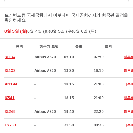
트리번드럼 국제공항에서 아부다비 국제공항까지의 항공편 일정을
확인하세요
8월 3일 (월)
8월 4일 (화)
8월 5일 (수)
8월 6일 (목)
편명
항공기 모델
출발
도착
3L134
Airbus A320
05:10
07:50
티루
3L132
Airbus A320
13:30
16:10
티루
AI9199
-
18:15
21:00
티루
IX541
-
18:15
21:00
티루
3L249
Airbus A320
19:40
22:20
티루
EY263
-
21:50
00:25
티루