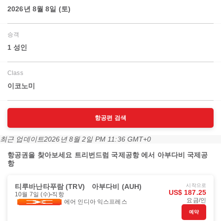
2026년 8월 8일 (토)
승객
1 성인
Class
이코노미
항공편 검색
최근 업데이트
2026년 8월 2일 PM 11:36 GMT+0
항공권을 찾아보세요 트리번드럼 국제공항 에서 아부다비 국제공
항
티루바난타푸람 (TRV)
아부다비 (AUH)
시작으로
US$ 187.25
10월 7일 (수)
직항
요금/인
에어 인디아 익스프레스
예약