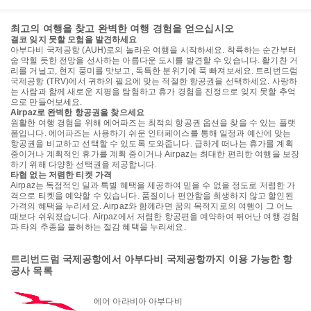
최고의 여행을 찾고 완벽한 여행 경험을 얻으십시오
결코 잊지 못할 모험을 발견하세요
아부다비 국제공항 (AUH)로의 놀라운 여행을 시작하세요. 착륙하는 순간부터
숨 막힐 듯한 전망을 선사하는 아름다운 도시를 발견할 수 있습니다. 활기찬 거
리를 거닐고, 현지 풍미를 맛보고, 독특한 분위기에 푹 빠져보세요. 트리번드럼
국제공항 (TRV)에서 귀하의 필요에 맞는 적절한 항공권을 선택하세요. 사랑하
는 사람과 함께 새로운 지평을 탐험하고 휴가 경험을 진정으로 잊지 못할 추억
으로 만들어보세요.
Airpaz로 완벽한 항공권을 찾으세요
원활한 여행 경험을 위해 에어파즈는 최적의 항공권 옵션을 찾을 수 있는 플랫
폼입니다. 에어파즈는 사용하기 쉬운 인터페이스를 통해 일정과 예산에 맞는
항공권을 비교하고 선택할 수 있도록 도와줍니다. 급하게 떠나는 휴가를 계획
중이거나 계획적인 휴가를 계획 중이거나 Airpaz는 최대한 편리한 여행을 보장
하기 위해 다양한 선택권을 제공합니다.
타협 없는 저렴한 티켓 가격
Airpaz는 독점적인 딜과 특별 혜택을 제공하여 믿을 수 없을 정도로 저렴한 가
격으로 티켓을 예약할 수 있습니다. 품질이나 편안함을 희생하지 않고 할인된
가격의 혜택을 누리세요. Airpaz와 함께라면 꿈의 목적지로의 여행이 그 어느
때보다 쉬워졌습니다. Airpaz에서 저렴한 항공편을 예약하여 뛰어난 여행 경험
과 타의 추종을 불허하는 절감 혜택을 누리세요.
트리번드럼 국제공항에서 아부다비 국제공항까지 이용 가능한 항
공사 목록
에어 아라비아 아부다비