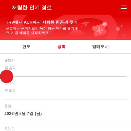
저렴한 인기 경로
TRV에서 AUH까지 저렴한 항공권 찾기
선호하는 목적지로의 독점 항공 특가를 즐기세
요. 지금 예약을 시작하세요!
편도
왕복
멀티도시
출발지
출발지
도착지
도착지
출발
2026년 8월 7일 (금)
오는편