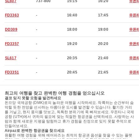
SL607
737-800
15:15
16:20
우돈
FD3363
-
16:40
17:45
우돈
DD309
-
18:00
19:00
우돈
FD3357
-
19:20
20:20
우돈
SL617
-
20:35
21:40
우돈
FD3351
-
20:45
21:45
우돈
최고의 여행을 찾고 완벽한 여행 경험을 얻으십시오
결코 잊지 못할 모험을 발견하세요
돈므앙 국제공항 (DMK)로의 놀라운 여행을 시작하세요. 착륙하는 순간부터 숨
막힐 듯한 전망을 선사하는 아름다운 도시를 발견할 수 있습니다. 활기찬 거리
를 거닐고, 현지 풍미를 맛보고, 독특한 분위기에 푹 빠져보세요. 우돈타니 국제
공항 (UTH)에서 귀하의 필요에 맞는 적절한 항공권을 선택하세요. 사랑하는 사
람과 함께 새로운 지평을 탐험하고 휴가 경험을 진정으로 잊지 못할 추억으로
만들어보세요.
Airpaz로 완벽한 항공권을 찾으세요
원활한 여행 경험을 위해 에어파즈는 최적의 항공권 옵션을 찾을 수 있는 플랫