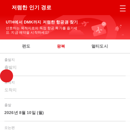
저렴한 인기 경로
UTH에서 DMK까지 저렴한 항공권 찾기
선호하는 목적지로의 독점 항공 특가를 즐기세
요. 지금 예약을 시작하세요!
편도
왕복
멀티도시
출발지
출발지
도착지
도착지
출발
2026년 8월 10일 (월)
오는편