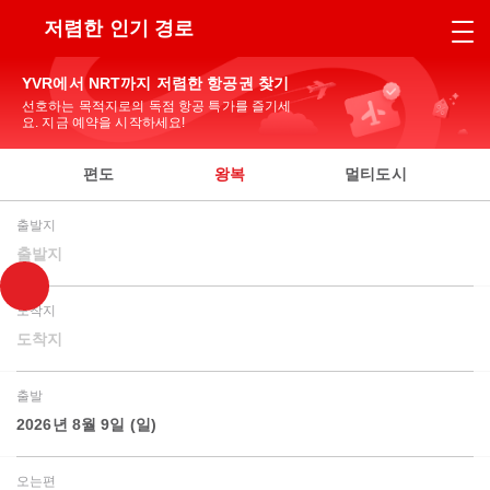
저렴한 인기 경로
YVR에서 NRT까지 저렴한 항공권 찾기
선호하는 목적지로의 독점 항공 특가를 즐기세
요. 지금 예약을 시작하세요!
편도
왕복
멀티도시
출발지
출발지
도착지
도착지
출발
2026년 8월 9일 (일)
오는편