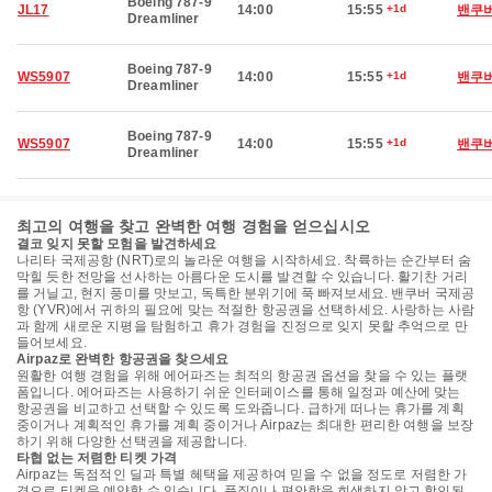
Boeing 787-9
JL17
14:00
15:55
+1d
밴쿠
Dreamliner
Boeing 787-9
WS5907
14:00
15:55
+1d
밴쿠
Dreamliner
Boeing 787-9
WS5907
14:00
15:55
+1d
밴쿠
Dreamliner
최고의 여행을 찾고 완벽한 여행 경험을 얻으십시오
결코 잊지 못할 모험을 발견하세요
나리타 국제공항 (NRT)로의 놀라운 여행을 시작하세요. 착륙하는 순간부터 숨
막힐 듯한 전망을 선사하는 아름다운 도시를 발견할 수 있습니다. 활기찬 거리
를 거닐고, 현지 풍미를 맛보고, 독특한 분위기에 푹 빠져보세요. 밴쿠버 국제공
항 (YVR)에서 귀하의 필요에 맞는 적절한 항공권을 선택하세요. 사랑하는 사람
과 함께 새로운 지평을 탐험하고 휴가 경험을 진정으로 잊지 못할 추억으로 만
들어보세요.
Airpaz로 완벽한 항공권을 찾으세요
원활한 여행 경험을 위해 에어파즈는 최적의 항공권 옵션을 찾을 수 있는 플랫
폼입니다. 에어파즈는 사용하기 쉬운 인터페이스를 통해 일정과 예산에 맞는
항공권을 비교하고 선택할 수 있도록 도와줍니다. 급하게 떠나는 휴가를 계획
중이거나 계획적인 휴가를 계획 중이거나 Airpaz는 최대한 편리한 여행을 보장
하기 위해 다양한 선택권을 제공합니다.
타협 없는 저렴한 티켓 가격
Airpaz는 독점적인 딜과 특별 혜택을 제공하여 믿을 수 없을 정도로 저렴한 가
격으로 티켓을 예약할 수 있습니다. 품질이나 편안함을 희생하지 않고 할인된