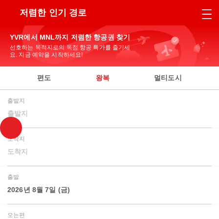
저렴한 인기 경로
YVR에서 MNL까지 저렴한 항공권 찾기
선호하는 목적지로의 독점 항공 특가를 즐기세
요. 지금 예약을 시작하세요!
편도
왕복
멀티도시
출발지
출발지
도착지
도착지
출발
2026년 8월 7일 (금)
오는편