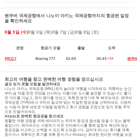
밴쿠버 국제공항에서 니노이 아키노 국제공항까지의 항공편 일정
을 확인하세요
8월 5일 (수)
8월 6일 (목)
8월 7일 (금)
8월 8일 (토)
편명
항공기 모델
출발
도착
PR117
Boeing 777
01:05
05:45
+1d
밴쿠
최고의 여행을 찾고 완벽한 여행 경험을 얻으십시오
결코 잊지 못할 모험을 발견하세요
니노이 아키노 국제공항 (MNL)로의 놀라운 여행을 시작하세요. 착륙하는 순간
부터 숨 막힐 듯한 전망을 선사하는 아름다운 도시를 발견할 수 있습니다. 활기
찬 거리를 거닐고, 현지 풍미를 맛보고, 독특한 분위기에 푹 빠져보세요. 밴쿠버
국제공항 (YVR)에서 귀하의 필요에 맞는 적절한 항공권을 선택하세요. 사랑하
는 사람과 함께 새로운 지평을 탐험하고 휴가 경험을 진정으로 잊지 못할 추억
으로 만들어보세요.
Airpaz로 완벽한 항공권을 찾으세요
원활한 여행 경험을 위해 에어파즈는 최적의 항공권 옵션을 찾을 수 있는 플랫
폼입니다. 에어파즈는 사용하기 쉬운 인터페이스를 통해 일정과 예산에 맞는
항공권을 비교하고 선택할 수 있도록 도와줍니다. 급하게 떠나는 휴가를 계획
중이거나 계획적인 휴가를 계획 중이거나 Airpaz는 최대한 편리한 여행을 보장