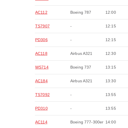
AC112
Boeing 787
12:00
TS7907
-
12:15
PD306
-
12:15
AC118
Airbus A321
12:30
WS714
Boeing 737
13:15
AC184
Airbus A321
13:30
TS7092
-
13:55
PD310
-
13:55
AC114
Boeing 777-300er
14:00