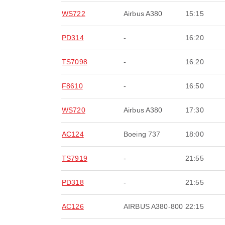
WS722
Airbus A380
15:15
PD314
-
16:20
TS7098
-
16:20
F8610
-
16:50
WS720
Airbus A380
17:30
AC124
Boeing 737
18:00
TS7919
-
21:55
PD318
-
21:55
AC126
AIRBUS A380-800
22:15