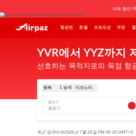
대폭 할인!
U
항공편
호텔
프로모션
주문
할
YVR에서 YYZ까지
선호하는 목적지로의 독점 항공
왕복
이코노미
1 승객
출발지
최근 업데이트
2026년 7월 25일 PM 09:20 GMT+0