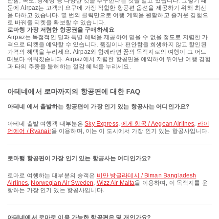
안함, 속도, 경제성 등 다양한 것을 추구한다는 것을 알고 있습니다. 그렇기 때
문에 Airpaz는 고객의 요구에 가장 적합한 항공편 옵션을 제공하기 위해 최선
을 다하고 있습니다. 몇 번의 클릭만으로 여행 계획을 원활하고 즐거운 경험으
로 바꿔줄 티켓을 확보할 수 있습니다.
로마행 가장 저렴한 항공권을 구매하세요
Airpaz는 독점적인 딜과 특별 혜택을 제공하여 믿을 수 없을 정도로 저렴한 가
격으로 티켓을 예약할 수 있습니다. 품질이나 편안함을 희생하지 않고 할인된
가격의 혜택을 누리세요. Airpaz와 함께라면 꿈의 목적지로의 여행이 그 어느
때보다 쉬워졌습니다. Airpaz에서 저렴한 항공편을 예약하여 뛰어난 여행 경험
과 타의 추종을 불허하는 절감 혜택을 누리세요.
아테네에서 로마까지의 항공편에 대한 FAQ
아테네 에서 출발하는 항공편이 가장 인기 있는 항공사는 어디인가요?
아테네 출발 여행객 대부분은
Sky Express
,
에게 항공 / Aegean Airlines
,
라이
언에어 / Ryanair
을 이용하며, 이는 이 도시에서 가장 인기 있는 항공사입니다.
로마행 항공편이 가장 인기 있는 항공사는 어디인가요?
로마로 여행하는 대부분의 승객은
비만 방글라데시 / Biman Bangladesh
Airlines
,
Norwegian Air Sweden
,
Wizz Air Malta
을 이용하며, 이 목적지를 운
항하는 가장 인기 있는 항공사입니다.
아테네에서 로마로 이용 가능한 항공편은 몇 개인가요?