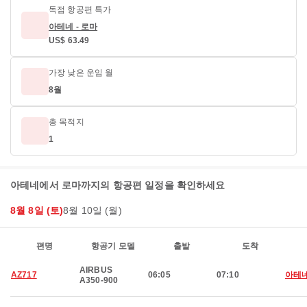
독점 항공편 특가
아테네 - 로마
US$ 63.49
가장 낮은 운임 월
8월
총 목적지
1
아테네에서 로마까지의 항공편 일정을 확인하세요
8월 8일 (토)
8월 10일 (월)
편명
항공기 모델
출발
도착
AIRBUS
AZ717
06:05
07:10
아테
A350-900