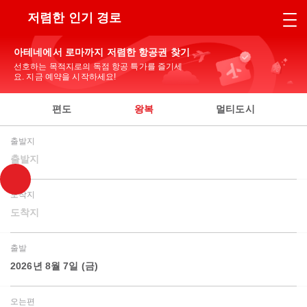
저렴한 인기 경로
아테네에서 로마까지 저렴한 항공권 찾기
선호하는 목적지로의 독점 항공 특가를 즐기세
요. 지금 예약을 시작하세요!
편도
왕복
멀티도시
출발지
출발지
도착지
도착지
출발
2026년 8월 7일 (금)
오는편