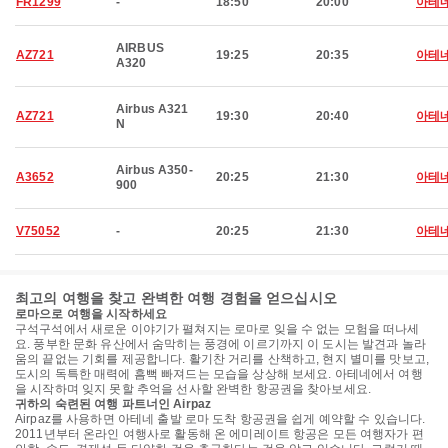
FR1299
-
18:50
20:00
아테
AIRBUS
AZ721
19:25
20:35
아테
A320
Airbus A321
AZ721
19:30
20:40
아테
N
Airbus A350-
A3652
20:25
21:30
아테
900
V75052
-
20:25
21:30
아테
최고의 여행을 찾고 완벽한 여행 경험을 얻으십시오
로마으로 여행을 시작하세요
구석구석에서 새로운 이야기가 펼쳐지는 로마로 잊을 수 없는 모험을 떠나세
요. 풍부한 문화 유산에서 숨막히는 풍경에 이르기까지 이 도시는 발견과 놀라
움의 끝없는 기회를 제공합니다. 활기찬 거리를 산책하고, 현지 별미를 맛보고,
도시의 독특한 매력에 흠뻑 빠져드는 모습을 상상해 보세요. 아테네에서 여행
을 시작하며 잊지 못할 추억을 선사할 완벽한 항공권을 찾아보세요.
귀하의 숙련된 여행 파트너인 Airpaz
Airpaz를 사용하면 아테네 출발 로마 도착 항공권을 쉽게 예약할 수 있습니다.
2011년부터 온라인 여행사로 활동해 온 에미레이트 항공은 모든 여행자가 편