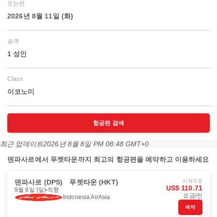
오는편
2026년 8월 11일 (화)
승객
1 성인
Class
이코노미
항공편 검색
최근 업데이트
2026년 8월 8일 PM 08:48 GMT+0
덴파사르에서 푸켓타운까지 최고의 항공편을 예약하고 이용하세요
덴파사르 (DPS)
푸켓타운 (HKT)
시작으로
US$ 110.71
9월 6일 (일)
직항
요금/인
Indonesia AirAsia
예약