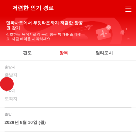
저렴한 인기 경로
덴파사르에서 푸켓타운까지 저렴한 항공
권 찾기
선호하는 목적지로의 독점 항공 특가를 즐기세
요. 지금 예약을 시작하세요!
편도
왕복
멀티도시
출발지
출발지
도착지
도착지
출발
2026년 8월 10일 (월)