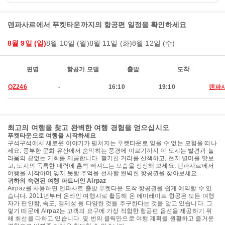
덴파사르에서 푸켓타운까지의 항공편 일정을 확인하세요
8월 9일 (일)
8월 10일 (월)
8월 11일 (화)
8월 12일 (수)
편명
항공기 모델
출발
도착
QZ246
-
16:10
19:10
덴파
최고의 여행을 찾고 완벽한 여행 경험을 얻으십시오
푸켓타운으로 여행을 시작하세요
구석구석에서 새로운 이야기가 펼쳐지는 푸켓타운로 잊을 수 없는 모험을 떠나
세요. 풍부한 문화 유산에서 숨막히는 풍경에 이르기까지 이 도시는 발견과 놀
라움의 끝없는 기회를 제공합니다. 활기찬 거리를 산책하고, 현지 별미를 맛보
고, 도시의 독특한 매력에 흠뻑 빠져드는 모습을 상상해 보세요. 덴파사르에서
여행을 시작하며 잊지 못할 추억을 선사할 완벽한 항공권을 찾아보세요.
귀하의 숙련된 여행 파트너인 Airpaz
Airpaz를 사용하면 덴파사르 출발 푸켓타운 도착 항공권을 쉽게 예약할 수 있
습니다. 2011년부터 온라인 여행사로 활동해 온 에미레이트 항공은 모든 여행
자가 편안함, 속도, 경제성 등 다양한 것을 추구한다는 것을 알고 있습니다. 그
렇기 때문에 Airpaz는 고객의 요구에 가장 적합한 항공편 옵션을 제공하기 위
해 최선을 다하고 있습니다. 몇 번의 클릭만으로 여행 계획을 원활하고 즐거운