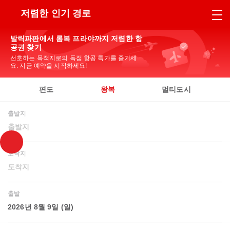
저렴한 인기 경로
발릭파판에서 롬복 프라야까지 저렴한 항
공권 찾기
선호하는 목적지로의 독점 항공 특가를 즐기세
요. 지금 예약을 시작하세요!
편도
왕복
멀티도시
출발지
출발지
도착지
도착지
출발
2026년 8월 9일 (일)