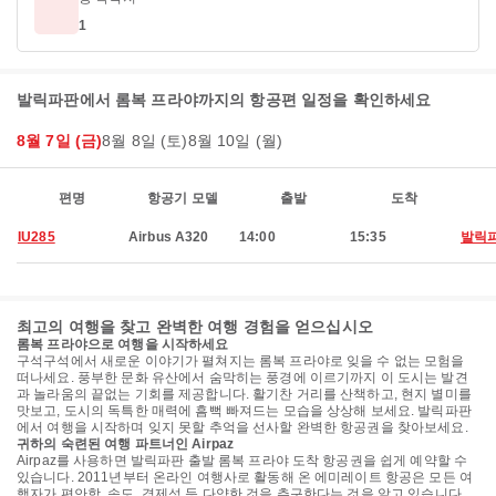
1
발릭파판에서 롬복 프라야까지의 항공편 일정을 확인하세요
8월 7일 (금)
8월 8일 (토)
8월 10일 (월)
편명
항공기 모델
출발
도착
IU285
Airbus A320
14:00
15:35
발릭
최고의 여행을 찾고 완벽한 여행 경험을 얻으십시오
롬복 프라야으로 여행을 시작하세요
구석구석에서 새로운 이야기가 펼쳐지는 롬복 프라야로 잊을 수 없는 모험을
떠나세요. 풍부한 문화 유산에서 숨막히는 풍경에 이르기까지 이 도시는 발견
과 놀라움의 끝없는 기회를 제공합니다. 활기찬 거리를 산책하고, 현지 별미를
맛보고, 도시의 독특한 매력에 흠뻑 빠져드는 모습을 상상해 보세요. 발릭파판
에서 여행을 시작하며 잊지 못할 추억을 선사할 완벽한 항공권을 찾아보세요.
귀하의 숙련된 여행 파트너인 Airpaz
Airpaz를 사용하면 발릭파판 출발 롬복 프라야 도착 항공권을 쉽게 예약할 수
있습니다. 2011년부터 온라인 여행사로 활동해 온 에미레이트 항공은 모든 여
행자가 편안함, 속도, 경제성 등 다양한 것을 추구한다는 것을 알고 있습니다.