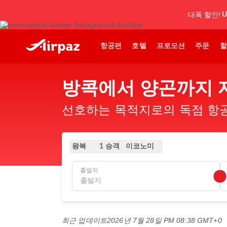
대폭 할인!
U
항공편
호텔
프로모션
주문
할
방콕에서 양곤까지 
선호하는 목적지로의 독점 항공
왕복
이코노미
1 승객
출발지
최근 업데이트
2026년 7월 28일 PM 08:38 GMT+0