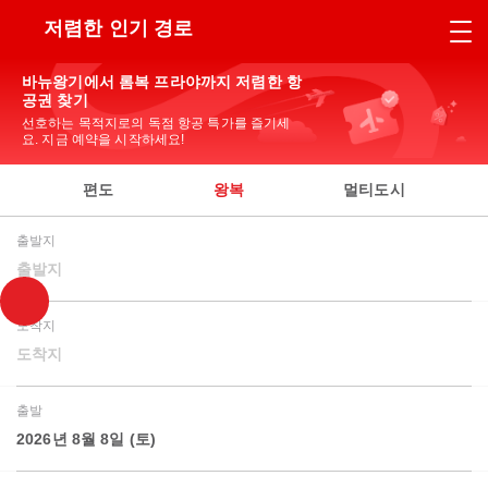
저렴한 인기 경로
바뉴왕기에서 롬복 프라야까지 저렴한 항
공권 찾기
선호하는 목적지로의 독점 항공 특가를 즐기세
요. 지금 예약을 시작하세요!
편도
왕복
멀티도시
출발지
출발지
도착지
도착지
출발
2026년 8월 8일 (토)