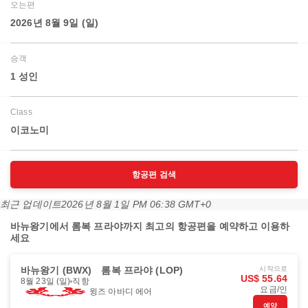
오는편
2026년 8월 9일 (일)
승객
1 성인
Class
이코노미
항공편 검색
최근 업데이트
2026년 8월 1일 PM 06:38 GMT+0
바뉴왕기에서 롬복 프라야까지 최고의 항공편을 예약하고 이용하
세요
바뉴왕기 (BWX)
롬복 프라야 (LOP)
시작으로
US$ 55.64
8월 23일 (일)
직항
요금/인
윙즈 아바디 에어
예약