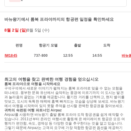
바뉴왕기에서 롬복 프라야까지의 항공편 일정을 확인하세요
8월 2일 (일)
8월 5일 (수)
편명
항공기 모델
출발
도착
IW1845
737-800
12:55
14:55
바뉴
최고의 여행을 찾고 완벽한 여행 경험을 얻으십시오
롬복 프라야으로 여행을 시작하세요
구석구석에서 새로운 이야기가 펼쳐지는 롬복 프라야로 잊을 수 없는 모험을
떠나세요. 풍부한 문화 유산에서 숨막히는 풍경에 이르기까지 이 도시는 발견
과 놀라움의 끝없는 기회를 제공합니다. 활기찬 거리를 산책하고, 현지 별미를
맛보고, 도시의 독특한 매력에 흠뻑 빠져드는 모습을 상상해 보세요. 바뉴왕기
에서 여행을 시작하며 잊지 못할 추억을 선사할 완벽한 항공권을 찾아보세요.
귀하의 숙련된 여행 파트너인 Airpaz
Airpaz를 사용하면 바뉴왕기 출발 롬복 프라야 도착 항공권을 쉽게 예약할 수
있습니다. 2011년부터 온라인 여행사로 활동해 온 에미레이트 항공은 모든 여
행자가 편안함, 속도, 경제성 등 다양한 것을 추구한다는 것을 알고 있습니다.
그렇기 때문에 Airpaz는 고객의 요구에 가장 적합한 항공편 옵션을 제공하기