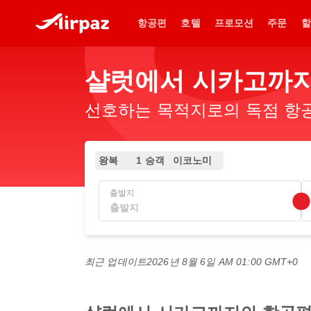
항공편
호텔
프로모션
주문
할
샬럿에서 시카고까지
선호하는 목적지로의 독점 항공
왕복
1 승객
이코노미
출발지
최근 업데이트
2026년 8월 6일 AM 01:00 GMT+0