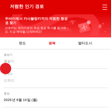
저렴한 인기 경로
두바이에서 카사블랑카까지 저렴한 항공
권 찾기
선호하는 목적지로의 독점 항공 특가를 즐기세
요. 지금 예약을 시작하세요!
편도
왕복
멀티도시
출발지
출발지
도착지
도착지
출발
2026년 8월 10일 (월)