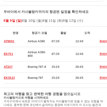
두바이에서 카사블랑카까지의 항공편 일정을 확인하세요
8월 9일 (일)
8월 10일 (월)
8월 11일 (화)
8월 12일 (수)
편명
항공기 모델
출발
도착
AT9901
Airbus A380
07:30
12:40
두바
Airbus A380-
EK751
07:30
12:40
두바
800
AT247
Boeing 787-8
15:20
20:45
두바
EK3523
Boeing 787
15:20
20:45
두바
최고의 여행을 찾고 완벽한 여행 경험을 얻으십시오
카사블랑카으로 여행을 시작하세요
구석구석에서 새로운 이야기가 펼쳐지는 카사블랑카로 잊을 수 없는 모험을 떠
나세요. 풍부한 문화 유산에서 숨막히는 풍경에 이르기까지 이 도시는 발견과