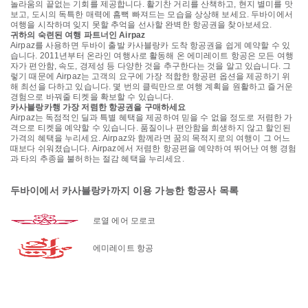
놀라움의 끝없는 기회를 제공합니다. 활기찬 거리를 산책하고, 현지 별미를 맛
보고, 도시의 독특한 매력에 흠뻑 빠져드는 모습을 상상해 보세요. 두바이에서
여행을 시작하며 잊지 못할 추억을 선사할 완벽한 항공권을 찾아보세요.
귀하의 숙련된 여행 파트너인 Airpaz
Airpaz를 사용하면 두바이 출발 카사블랑카 도착 항공권을 쉽게 예약할 수 있
습니다. 2011년부터 온라인 여행사로 활동해 온 에미레이트 항공은 모든 여행
자가 편안함, 속도, 경제성 등 다양한 것을 추구한다는 것을 알고 있습니다. 그
렇기 때문에 Airpaz는 고객의 요구에 가장 적합한 항공편 옵션을 제공하기 위
해 최선을 다하고 있습니다. 몇 번의 클릭만으로 여행 계획을 원활하고 즐거운
경험으로 바꿔줄 티켓을 확보할 수 있습니다.
카사블랑카행 가장 저렴한 항공권을 구매하세요
Airpaz는 독점적인 딜과 특별 혜택을 제공하여 믿을 수 없을 정도로 저렴한 가
격으로 티켓을 예약할 수 있습니다. 품질이나 편안함을 희생하지 않고 할인된
가격의 혜택을 누리세요. Airpaz와 함께라면 꿈의 목적지로의 여행이 그 어느
때보다 쉬워졌습니다. Airpaz에서 저렴한 항공편을 예약하여 뛰어난 여행 경험
과 타의 추종을 불허하는 절감 혜택을 누리세요.
두바이에서 카사블랑카까지 이용 가능한 항공사 목록
로열 에어 모로코
에미레이트 항공