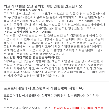
최고의 여행을 찾고 완벽한 여행 경험을 얻으십시오
보스턴으로 여행을 시작하세요
구석구석에서 새로운 이야기가 펼쳐지는 보스턴로 잊을 수 없는 모험을 떠나세
요. 풍부한 문화 유산에서 숨막히는 풍경에 이르기까지 이 도시는 발견과 놀라
움의 끝없는 기회를 제공합니다. 활기찬 거리를 산책하고, 현지 별미를 맛보고,
도시의 독특한 매력에 흠뻑 빠져드는 모습을 상상해 보세요. 포트로더데일에서
여행을 시작하며 잊지 못할 추억을 선사할 완벽한 항공권을 찾아보세요.
귀하의 숙련된 여행 파트너인 Airpaz
Airpaz를 사용하면 포트로더데일 출발 보스턴 도착 항공권을 쉽게 예약할 수
있습니다. 2011년부터 온라인 여행사로 활동해 온 에미레이트 항공은 모든 여
행자가 편안함, 속도, 경제성 등 다양한 것을 추구한다는 것을 알고 있습니다.
그렇기 때문에 Airpaz는 고객의 요구에 가장 적합한 항공편 옵션을 제공하기
위해 최선을 다하고 있습니다. 몇 번의 클릭만으로 여행 계획을 원활하고 즐거
운 경험으로 바꿔줄 티켓을 확보할 수 있습니다.
보스턴행 가장 저렴한 항공권을 구매하세요
Airpaz는 독점적인 딜과 특별 혜택을 제공하여 믿을 수 없을 정도로 저렴한 가
격으로 티켓을 예약할 수 있습니다. 품질이나 편안함을 희생하지 않고 할인된
가격의 혜택을 누리세요. Airpaz와 함께라면 꿈의 목적지로의 여행이 그 어느
때보다 쉬워졌습니다. Airpaz에서 저렴한 항공편을 예약하여 뛰어난 여행 경험
과 타의 추종을 불허하는 절감 혜택을 누리세요.
포트로더데일에서 보스턴까지의 항공편에 대한 FAQ
포트로더데일 에서 출발하는 항공편이 가장 인기 있는 항공사는 어디인가
요?
포트로더데일 출발 여행객 대부분은
프론티어 항공 / Frontier Airlines
,
제트블