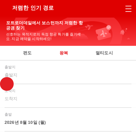
저렴한 인기 경로
포트로더데일에서 보스턴까지 저렴한 항
공권 찾기
선호하는 목적지로의 독점 항공 특가를 즐기세
요. 지금 예약을 시작하세요!
편도
왕복
멀티도시
출발지
출발지
도착지
도착지
출발
2026년 8월 10일 (월)