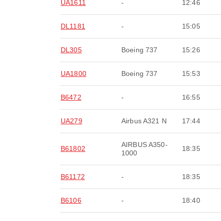
UA1611
-
12:46
DL1181
-
15:05
DL305
Boeing 737
15:26
UA1800
Boeing 737
15:53
B6472
-
16:55
UA279
Airbus A321 N
17:44
AIRBUS A350-
B61802
18:35
1000
B61172
-
18:35
B6106
-
18:40