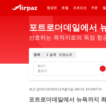
항공편
호텔
프로모션
주문
할
포트로더데일에서 뉴
선호하는 목적지로의 독점 항공
왕복
1 승객
이코노미
출발지
최근 업데이트
2026년 8월 6일 AM 01:19 GMT+0
포트로더데일에서 뉴욕까지 최