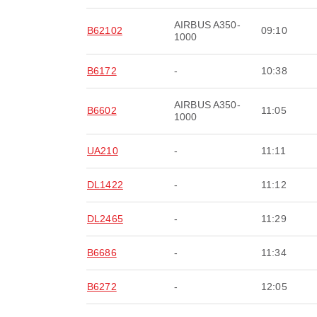
AIRBUS A350-
B62102
09:10
1000
B6172
-
10:38
AIRBUS A350-
B6602
11:05
1000
UA210
-
11:11
DL1422
-
11:12
DL2465
-
11:29
B6686
-
11:34
B6272
-
12:05