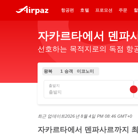
항공편
호텔
프로모션
주문
할
자카르타에서 덴파사
선호하는 목적지로의 독점 항공
왕복
1 승객
이코노미
출발지
최근 업데이트
2026년 8월 4일 PM 08:46 GMT+0
자카르타에서 덴파사르까지 최