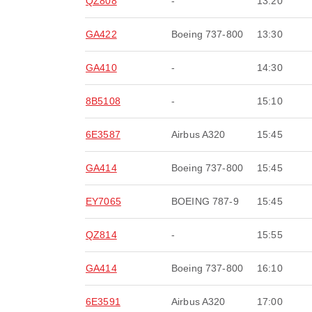
QZ808
-
13:20
GA422
Boeing 737-800
13:30
GA410
-
14:30
8B5108
-
15:10
6E3587
Airbus A320
15:45
GA414
Boeing 737-800
15:45
EY7065
BOEING 787-9
15:45
QZ814
-
15:55
GA414
Boeing 737-800
16:10
6E3591
Airbus A320
17:00