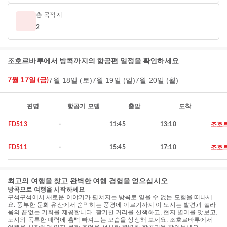
총 목적지
2
조호르바루에서 방콕까지의 항공편 일정을 확인하세요
7월 18일 (토)
7월 19일 (일)
7월 20일 (월)
7월 17일 (금)
편명
항공기 모델
출발
도착
FD513
-
11:45
13:10
조호
FD511
-
15:45
17:10
조호
최고의 여행을 찾고 완벽한 여행 경험을 얻으십시오
방콕으로 여행을 시작하세요
구석구석에서 새로운 이야기가 펼쳐지는 방콕로 잊을 수 없는 모험을 떠나세
요. 풍부한 문화 유산에서 숨막히는 풍경에 이르기까지 이 도시는 발견과 놀라
움의 끝없는 기회를 제공합니다. 활기찬 거리를 산책하고, 현지 별미를 맛보고,
도시의 독특한 매력에 흠뻑 빠져드는 모습을 상상해 보세요. 조호르바루에서