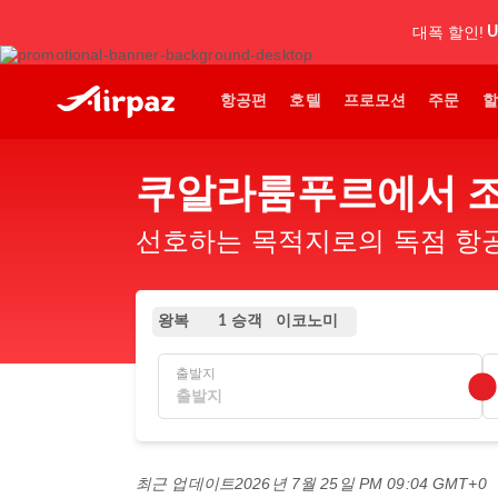
대폭 할인!
U
항공편
호텔
프로모션
주문
할
쿠알라룸푸르에서 조
선호하는 목적지로의 독점 항공
왕복
이코노미
1 승객
출발지
최근 업데이트
2026년 7월 25일 PM 09:04 GMT+0