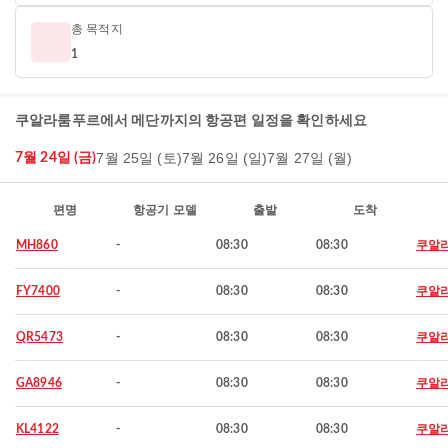
총 목적지
1
쿠알라룸푸르에서 메단까지의 항공편 일정을 확인하세요
7월 25일 (토)
7월 26일 (일)
7월 27일 (월)
7월 24일 (금)
편명
항공기 모델
출발
도착
MH860
-
08:30
08:30
쿠알
FY7400
-
08:30
08:30
쿠알
QR5473
-
08:30
08:30
쿠알
GA8946
-
08:30
08:30
쿠알
KL4122
-
08:30
08:30
쿠알