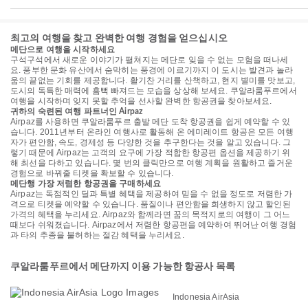
최고의 여행을 찾고 완벽한 여행 경험을 얻으십시오
메단으로 여행을 시작하세요
구석구석에서 새로운 이야기가 펼쳐지는 메단로 잊을 수 없는 모험을 떠나세
요. 풍부한 문화 유산에서 숨막히는 풍경에 이르기까지 이 도시는 발견과 놀라
움의 끝없는 기회를 제공합니다. 활기찬 거리를 산책하고, 현지 별미를 맛보고,
도시의 독특한 매력에 흠뻑 빠져드는 모습을 상상해 보세요. 쿠알라룸푸르에서
여행을 시작하며 잊지 못할 추억을 선사할 완벽한 항공권을 찾아보세요.
귀하의 숙련된 여행 파트너인 Airpaz
Airpaz를 사용하면 쿠알라룸푸르 출발 메단 도착 항공권을 쉽게 예약할 수 있
습니다. 2011년부터 온라인 여행사로 활동해 온 에미레이트 항공은 모든 여행
자가 편안함, 속도, 경제성 등 다양한 것을 추구한다는 것을 알고 있습니다. 그
렇기 때문에 Airpaz는 고객의 요구에 가장 적합한 항공편 옵션을 제공하기 위
해 최선을 다하고 있습니다. 몇 번의 클릭만으로 여행 계획을 원활하고 즐거운
경험으로 바꿔줄 티켓을 확보할 수 있습니다.
메단행 가장 저렴한 항공권을 구매하세요
Airpaz는 독점적인 딜과 특별 혜택을 제공하여 믿을 수 없을 정도로 저렴한 가
격으로 티켓을 예약할 수 있습니다. 품질이나 편안함을 희생하지 않고 할인된
가격의 혜택을 누리세요. Airpaz와 함께라면 꿈의 목적지로의 여행이 그 어느
때보다 쉬워졌습니다. Airpaz에서 저렴한 항공편을 예약하여 뛰어난 여행 경험
과 타의 추종을 불허하는 절감 혜택을 누리세요.
쿠알라룸푸르에서 메단까지 이용 가능한 항공사 목록
Indonesia AirAsia