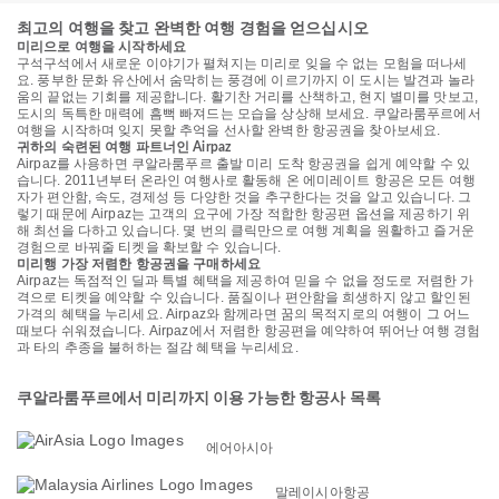
최고의 여행을 찾고 완벽한 여행 경험을 얻으십시오
미리으로 여행을 시작하세요
구석구석에서 새로운 이야기가 펼쳐지는 미리로 잊을 수 없는 모험을 떠나세
요. 풍부한 문화 유산에서 숨막히는 풍경에 이르기까지 이 도시는 발견과 놀라
움의 끝없는 기회를 제공합니다. 활기찬 거리를 산책하고, 현지 별미를 맛보고,
도시의 독특한 매력에 흠뻑 빠져드는 모습을 상상해 보세요. 쿠알라룸푸르에서
여행을 시작하며 잊지 못할 추억을 선사할 완벽한 항공권을 찾아보세요.
귀하의 숙련된 여행 파트너인 Airpaz
Airpaz를 사용하면 쿠알라룸푸르 출발 미리 도착 항공권을 쉽게 예약할 수 있
습니다. 2011년부터 온라인 여행사로 활동해 온 에미레이트 항공은 모든 여행
자가 편안함, 속도, 경제성 등 다양한 것을 추구한다는 것을 알고 있습니다. 그
렇기 때문에 Airpaz는 고객의 요구에 가장 적합한 항공편 옵션을 제공하기 위
해 최선을 다하고 있습니다. 몇 번의 클릭만으로 여행 계획을 원활하고 즐거운
경험으로 바꿔줄 티켓을 확보할 수 있습니다.
미리행 가장 저렴한 항공권을 구매하세요
Airpaz는 독점적인 딜과 특별 혜택을 제공하여 믿을 수 없을 정도로 저렴한 가
격으로 티켓을 예약할 수 있습니다. 품질이나 편안함을 희생하지 않고 할인된
가격의 혜택을 누리세요. Airpaz와 함께라면 꿈의 목적지로의 여행이 그 어느
때보다 쉬워졌습니다. Airpaz에서 저렴한 항공편을 예약하여 뛰어난 여행 경험
과 타의 추종을 불허하는 절감 혜택을 누리세요.
쿠알라룸푸르에서 미리까지 이용 가능한 항공사 목록
에어아시아
말레이시아항공