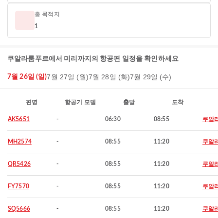
총 목적지
1
쿠알라룸푸르에서 미리까지의 항공편 일정을 확인하세요
7월 27일 (월)
7월 28일 (화)
7월 29일 (수)
7월 26일 (일)
편명
항공기 모델
출발
도착
AK5651
-
06:30
08:55
쿠알
MH2574
-
08:55
11:20
쿠알
QR5426
-
08:55
11:20
쿠알
FY7570
-
08:55
11:20
쿠알
SQ5666
-
08:55
11:20
쿠알