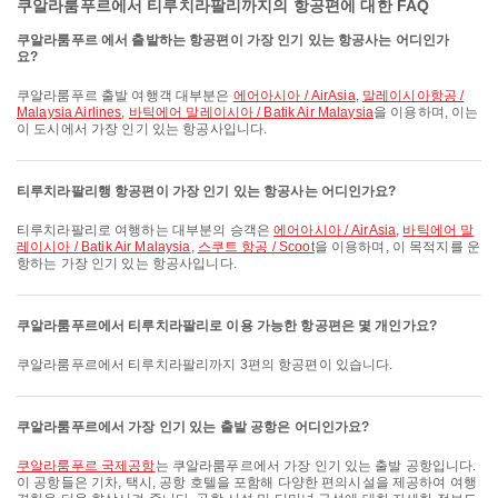
쿠알라룸푸르에서 티루치라팔리까지의 항공편에 대한 FAQ
쿠알라룸푸르 에서 출발하는 항공편이 가장 인기 있는 항공사는 어디인가
요?
쿠알라룸푸르 출발 여행객 대부분은
에어아시아 / AirAsia
,
말레이시아항공 /
Malaysia Airlines
,
바틱에어 말레이시아 / Batik Air Malaysia
을 이용하며, 이는
이 도시에서 가장 인기 있는 항공사입니다.
티루치라팔리행 항공편이 가장 인기 있는 항공사는 어디인가요?
티루치라팔리로 여행하는 대부분의 승객은
에어아시아 / AirAsia
,
바틱에어 말
레이시아 / Batik Air Malaysia
,
스쿠트 항공 / Scoot
을 이용하며, 이 목적지를 운
항하는 가장 인기 있는 항공사입니다.
쿠알라룸푸르에서 티루치라팔리로 이용 가능한 항공편은 몇 개인가요?
쿠알라룸푸르에서 티루치라팔리까지 3편의 항공편이 있습니다.
쿠알라룸푸르에서 가장 인기 있는 출발 공항은 어디인가요?
쿠알라룸푸르 국제공항
는 쿠알라룸푸르에서 가장 인기 있는 출발 공항입니다.
이 공항들은 기차, 택시, 공항 호텔을 포함해 다양한 편의시설을 제공하여 여행