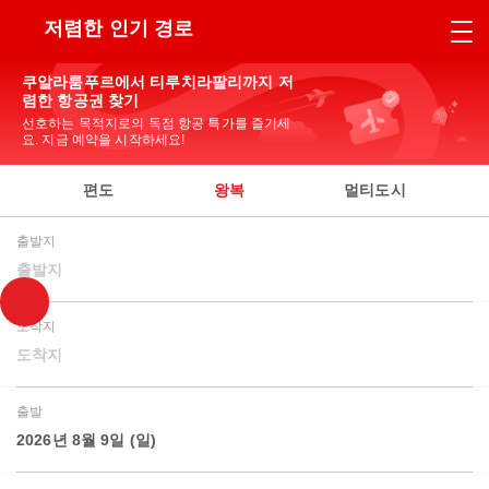
저렴한 인기 경로
쿠알라룸푸르에서 티루치라팔리까지 저
렴한 항공권 찾기
선호하는 목적지로의 독점 항공 특가를 즐기세
요. 지금 예약을 시작하세요!
편도
왕복
멀티도시
출발지
출발지
도착지
도착지
출발
2026년 8월 9일 (일)