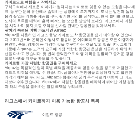
카이로으로 여행을 시작하세요
구석구석에서 새로운 이야기가 펼쳐지는 카이로로 잊을 수 없는 모험을 떠나세
요. 풍부한 문화 유산에서 숨막히는 풍경에 이르기까지 이 도시는 발견과 놀라
움의 끝없는 기회를 제공합니다. 활기찬 거리를 산책하고, 현지 별미를 맛보고,
도시의 독특한 매력에 흠뻑 빠져드는 모습을 상상해 보세요. 라고스에서 여행
을 시작하며 잊지 못할 추억을 선사할 완벽한 항공권을 찾아보세요.
귀하의 숙련된 여행 파트너인 Airpaz
Airpaz를 사용하면 라고스 출발 카이로 도착 항공권을 쉽게 예약할 수 있습니
다. 2011년부터 온라인 여행사로 활동해 온 에미레이트 항공은 모든 여행자가
편안함, 속도, 경제성 등 다양한 것을 추구한다는 것을 알고 있습니다. 그렇기
때문에 Airpaz는 고객의 요구에 가장 적합한 항공편 옵션을 제공하기 위해 최
선을 다하고 있습니다. 몇 번의 클릭만으로 여행 계획을 원활하고 즐거운 경험
으로 바꿔줄 티켓을 확보할 수 있습니다.
카이로행 가장 저렴한 항공권을 구매하세요
Airpaz는 독점적인 딜과 특별 혜택을 제공하여 믿을 수 없을 정도로 저렴한 가
격으로 티켓을 예약할 수 있습니다. 품질이나 편안함을 희생하지 않고 할인된
가격의 혜택을 누리세요. Airpaz와 함께라면 꿈의 목적지로의 여행이 그 어느
때보다 쉬워졌습니다. Airpaz에서 저렴한 항공편을 예약하여 뛰어난 여행 경험
과 타의 추종을 불허하는 절감 혜택을 누리세요.
라고스에서 카이로까지 이용 가능한 항공사 목록
이집트 항공