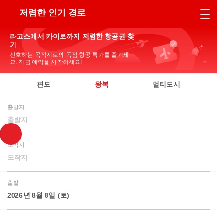
저렴한 인기 경로
라고스에서 카이로까지 저렴한 항공권 찾
기
선호하는 목적지로의 독점 항공 특가를 즐기세
요. 지금 예약을 시작하세요!
편도
왕복
멀티도시
출발지
출발지
도착지
도착지
출발
2026년 8월 8일 (토)