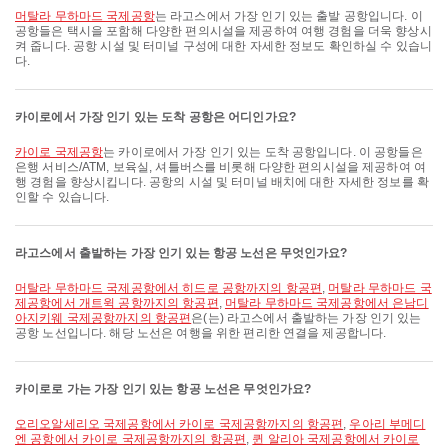
머탈라 무하마드 국제공항
는 라고스에서 가장 인기 있는 출발 공항입니다. 이
공항들은 택시을 포함해 다양한 편의시설을 제공하여 여행 경험을 더욱 향상시
켜 줍니다. 공항 시설 및 터미널 구성에 대한 자세한 정보도 확인하실 수 있습니
다.
카이로에서 가장 인기 있는 도착 공항은 어디인가요?
카이로 국제공항
는 카이로에서 가장 인기 있는 도착 공항입니다. 이 공항들은
은행 서비스/ATM, 보육실, 셔틀버스를 비롯해 다양한 편의시설을 제공하여 여
행 경험을 향상시킵니다. 공항의 시설 및 터미널 배치에 대한 자세한 정보를 확
인할 수 있습니다.
라고스에서 출발하는 가장 인기 있는 항공 노선은 무엇인가요?
머탈라 무하마드 국제공항에서 히드로 공항까지의 항공편
,
머탈라 무하마드 국
제공항에서 개트윅 공항까지의 항공편
,
머탈라 무하마드 국제공항에서 은남디
아지키웨 국제공항까지의 항공편
은(는) 라고스에서 출발하는 가장 인기 있는
공항 노선입니다. 해당 노선은 여행을 위한 편리한 연결을 제공합니다.
카이로로 가는 가장 인기 있는 항공 노선은 무엇인가요?
오리오알세리오 국제공항에서 카이로 국제공항까지의 항공편
,
우아리 부메디
엔 공항에서 카이로 국제공항까지의 항공편
,
퀸 알리아 국제공항에서 카이로