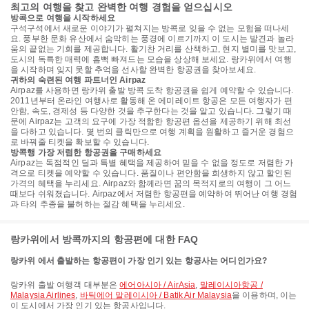
최고의 여행을 찾고 완벽한 여행 경험을 얻으십시오
방콕으로 여행을 시작하세요
구석구석에서 새로운 이야기가 펼쳐지는 방콕로 잊을 수 없는 모험을 떠나세
요. 풍부한 문화 유산에서 숨막히는 풍경에 이르기까지 이 도시는 발견과 놀라
움의 끝없는 기회를 제공합니다. 활기찬 거리를 산책하고, 현지 별미를 맛보고,
도시의 독특한 매력에 흠뻑 빠져드는 모습을 상상해 보세요. 랑카위에서 여행
을 시작하며 잊지 못할 추억을 선사할 완벽한 항공권을 찾아보세요.
귀하의 숙련된 여행 파트너인 Airpaz
Airpaz를 사용하면 랑카위 출발 방콕 도착 항공권을 쉽게 예약할 수 있습니다.
2011년부터 온라인 여행사로 활동해 온 에미레이트 항공은 모든 여행자가 편
안함, 속도, 경제성 등 다양한 것을 추구한다는 것을 알고 있습니다. 그렇기 때
문에 Airpaz는 고객의 요구에 가장 적합한 항공편 옵션을 제공하기 위해 최선
을 다하고 있습니다. 몇 번의 클릭만으로 여행 계획을 원활하고 즐거운 경험으
로 바꿔줄 티켓을 확보할 수 있습니다.
방콕행 가장 저렴한 항공권을 구매하세요
Airpaz는 독점적인 딜과 특별 혜택을 제공하여 믿을 수 없을 정도로 저렴한 가
격으로 티켓을 예약할 수 있습니다. 품질이나 편안함을 희생하지 않고 할인된
가격의 혜택을 누리세요. Airpaz와 함께라면 꿈의 목적지로의 여행이 그 어느
때보다 쉬워졌습니다. Airpaz에서 저렴한 항공편을 예약하여 뛰어난 여행 경험
과 타의 추종을 불허하는 절감 혜택을 누리세요.
랑카위에서 방콕까지의 항공편에 대한 FAQ
랑카위 에서 출발하는 항공편이 가장 인기 있는 항공사는 어디인가요?
랑카위 출발 여행객 대부분은
에어아시아 / AirAsia
,
말레이시아항공 /
Malaysia Airlines
,
바틱에어 말레이시아 / Batik Air Malaysia
을 이용하며, 이는
이 도시에서 가장 인기 있는 항공사입니다.