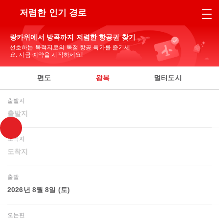
저렴한 인기 경로
랑카위에서 방콕까지 저렴한 항공권 찾기
선호하는 목적지로의 독점 항공 특가를 즐기세
요. 지금 예약을 시작하세요!
편도
왕복
멀티도시
출발지
출발지
도착지
도착지
출발
2026년 8월 8일 (토)
오는편