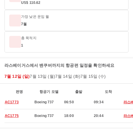
US$ 110.62
가장 낮은 운임 월
7월
총 목적지
1
라스베이거스에서 밴쿠버까지의 항공편 일정을 확인하세요
7월 12일 (일)
7월 13일 (월)
7월 14일 (화)
7월 15일 (수)
편명
항공기 모델
출발
도착
AC1773
Boeing 737
06:50
09:34
라스
AC1775
Boeing 737
18:00
20:44
라스