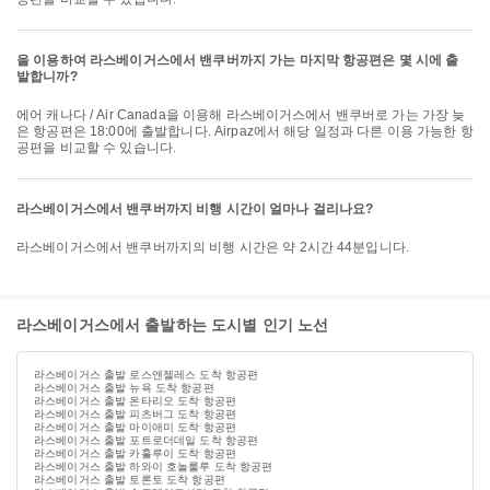
을 이용하여 라스베이거스에서 밴쿠버까지 가는 마지막 항공편은 몇 시에 출
발합니까?
에어 캐나다 / Air Canada을 이용해 라스베이거스에서 밴쿠버로 가는 가장 늦
은 항공편은 18:00에 출발합니다. Airpaz에서 해당 일정과 다른 이용 가능한 항
공편을 비교할 수 있습니다.
라스베이거스에서 밴쿠버까지 비행 시간이 얼마나 걸리나요?
라스베이거스에서 밴쿠버까지의 비행 시간은 약 2시간 44분입니다.
라스베이거스에서 출발하는 도시별 인기 노선
라스베이거스 출발 로스앤젤레스 도착 항공편
라스베이거스 출발 뉴욕 도착 항공편
라스베이거스 출발 온타리오 도착 항공편
라스베이거스 출발 피츠버그 도착 항공편
라스베이거스 출발 마이애미 도착 항공편
라스베이거스 출발 포트로더데일 도착 항공편
라스베이거스 출발 카훌루이 도착 항공편
라스베이거스 출발 하와이 호놀룰루 도착 항공편
라스베이거스 출발 토론토 도착 항공편