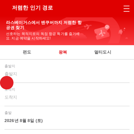
저렴한 인기 경로
라스베이거스에서 밴쿠버까지 저렴한 항
공권 찾기
선호하는 목적지로의 독점 항공 특가를 즐기세
요. 지금 예약을 시작하세요!
편도
왕복
멀티도시
출발지
출발지
도착지
도착지
출발
2026년 8월 8일 (토)