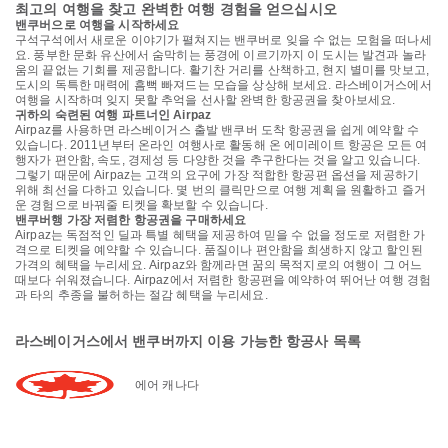
최고의 여행을 찾고 완벽한 여행 경험을 얻으십시오
밴쿠버으로 여행을 시작하세요
구석구석에서 새로운 이야기가 펼쳐지는 밴쿠버로 잊을 수 없는 모험을 떠나세
요. 풍부한 문화 유산에서 숨막히는 풍경에 이르기까지 이 도시는 발견과 놀라
움의 끝없는 기회를 제공합니다. 활기찬 거리를 산책하고, 현지 별미를 맛보고,
도시의 독특한 매력에 흠뻑 빠져드는 모습을 상상해 보세요. 라스베이거스에서
여행을 시작하며 잊지 못할 추억을 선사할 완벽한 항공권을 찾아보세요.
귀하의 숙련된 여행 파트너인 Airpaz
Airpaz를 사용하면 라스베이거스 출발 밴쿠버 도착 항공권을 쉽게 예약할 수
있습니다. 2011년부터 온라인 여행사로 활동해 온 에미레이트 항공은 모든 여
행자가 편안함, 속도, 경제성 등 다양한 것을 추구한다는 것을 알고 있습니다.
그렇기 때문에 Airpaz는 고객의 요구에 가장 적합한 항공편 옵션을 제공하기
위해 최선을 다하고 있습니다. 몇 번의 클릭만으로 여행 계획을 원활하고 즐거
운 경험으로 바꿔줄 티켓을 확보할 수 있습니다.
밴쿠버행 가장 저렴한 항공권을 구매하세요
Airpaz는 독점적인 딜과 특별 혜택을 제공하여 믿을 수 없을 정도로 저렴한 가
격으로 티켓을 예약할 수 있습니다. 품질이나 편안함을 희생하지 않고 할인된
가격의 혜택을 누리세요. Airpaz와 함께라면 꿈의 목적지로의 여행이 그 어느
때보다 쉬워졌습니다. Airpaz에서 저렴한 항공편을 예약하여 뛰어난 여행 경험
과 타의 추종을 불허하는 절감 혜택을 누리세요.
라스베이거스에서 밴쿠버까지 이용 가능한 항공사 목록
에어 캐나다