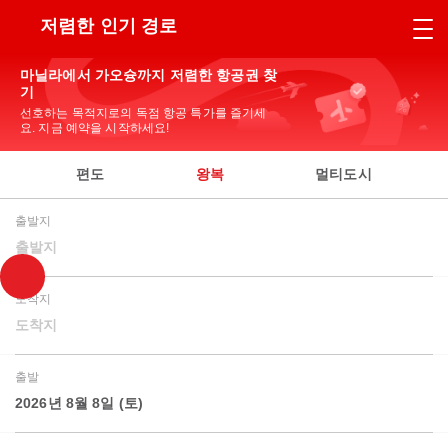
저렴한 인기 경로
마닐라에서 가오슝까지 저렴한 항공권 찾
기
선호하는 목적지로의 독점 항공 특가를 즐기세
요. 지금 예약을 시작하세요!
편도
왕복
멀티도시
출발지
출발지
도착지
도착지
출발
2026년 8월 8일 (토)