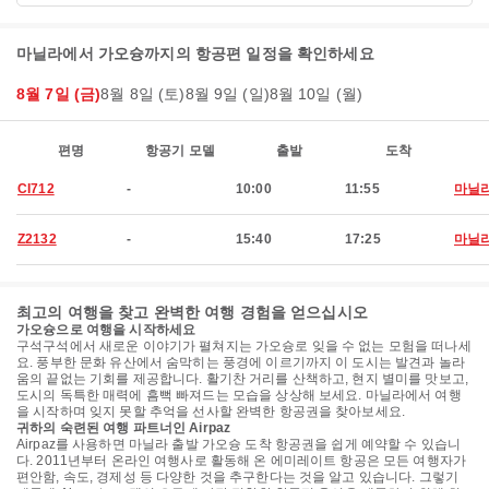
마닐라에서 가오슝까지의 항공편 일정을 확인하세요
8월 7일 (금)
8월 8일 (토)
8월 9일 (일)
8월 10일 (월)
편명
항공기 모델
출발
도착
CI712
-
10:00
11:55
마닐
Z2132
-
15:40
17:25
마닐
최고의 여행을 찾고 완벽한 여행 경험을 얻으십시오
가오슝으로 여행을 시작하세요
구석구석에서 새로운 이야기가 펼쳐지는 가오슝로 잊을 수 없는 모험을 떠나세
요. 풍부한 문화 유산에서 숨막히는 풍경에 이르기까지 이 도시는 발견과 놀라
움의 끝없는 기회를 제공합니다. 활기찬 거리를 산책하고, 현지 별미를 맛보고,
도시의 독특한 매력에 흠뻑 빠져드는 모습을 상상해 보세요. 마닐라에서 여행
을 시작하며 잊지 못할 추억을 선사할 완벽한 항공권을 찾아보세요.
귀하의 숙련된 여행 파트너인 Airpaz
Airpaz를 사용하면 마닐라 출발 가오슝 도착 항공권을 쉽게 예약할 수 있습니
다. 2011년부터 온라인 여행사로 활동해 온 에미레이트 항공은 모든 여행자가
편안함, 속도, 경제성 등 다양한 것을 추구한다는 것을 알고 있습니다. 그렇기