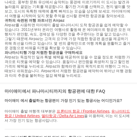
나세요. 풍부한 문화 유산에서 숨막히는 풍경에 이르기까지 이 도시는 발견과
놀라움의 끝없는 기회를 제공합니다. 활기찬 거리를 산책하고, 현지 별미를 맛
보고, 도시의 독특한 매력에 흠뻑 빠져드는 모습을 상상해 보세요. 마이애미에
서 여행을 시작하며 잊지 못할 추억을 선사할 완벽한 항공권을 찾아보세요.
귀하의 숙련된 여행 파트너인 Airpaz
Airpaz를 사용하면 마이애미 출발 파나마시티 도착 항공권을 쉽게 예약할 수
있습니다. 2011년부터 온라인 여행사로 활동해 온 에미레이트 항공은 모든 여
행자가 편안함, 속도, 경제성 등 다양한 것을 추구한다는 것을 알고 있습니다.
그렇기 때문에 Airpaz는 고객의 요구에 가장 적합한 항공편 옵션을 제공하기
위해 최선을 다하고 있습니다. 몇 번의 클릭만으로 여행 계획을 원활하고 즐거
운 경험으로 바꿔줄 티켓을 확보할 수 있습니다.
파나마시티행 가장 저렴한 항공권을 구매하세요
Airpaz는 독점적인 딜과 특별 혜택을 제공하여 믿을 수 없을 정도로 저렴한 가
격으로 티켓을 예약할 수 있습니다. 품질이나 편안함을 희생하지 않고 할인된
가격의 혜택을 누리세요. Airpaz와 함께라면 꿈의 목적지로의 여행이 그 어느
때보다 쉬워졌습니다. Airpaz에서 저렴한 항공편을 예약하여 뛰어난 여행 경험
과 타의 추종을 불허하는 절감 혜택을 누리세요.
마이애미에서 파나마시티까지의 항공편에 대한 FAQ
마이애미 에서 출발하는 항공편이 가장 인기 있는 항공사는 어디인가요?
마이애미 출발 여행객 대부분은
프론티어 항공 / Frontier Airlines
,
유나이티드
항공 / United Airlines
,
델타항공 / Delta Air Lines
을 이용하며, 이는 이 도시에
서 가장 인기 있는 항공사입니다.