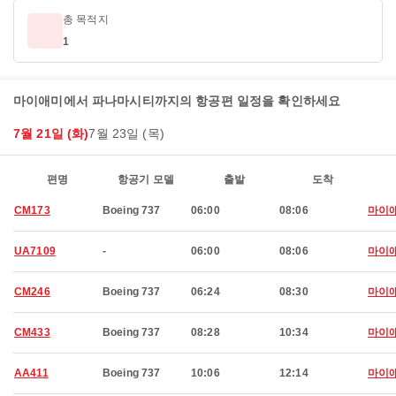
총 목적지
1
마이애미에서 파나마시티까지의 항공편 일정을 확인하세요
7월 21일 (화)
7월 23일 (목)
편명
항공기 모델
출발
도착
CM173
Boeing 737
06:00
08:06
마이
UA7109
-
06:00
08:06
마이
CM246
Boeing 737
06:24
08:30
마이
CM433
Boeing 737
08:28
10:34
마이
AA411
Boeing 737
10:06
12:14
마이