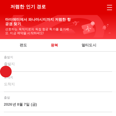
저렴한 인기 경로
마이애미에서 파나마시티까지 저렴한 항
공권 찾기
선호하는 목적지로의 독점 항공 특가를 즐기세
요. 지금 예약을 시작하세요!
편도
왕복
멀티도시
출발지
출발지
도착지
도착지
출발
2026년 8월 7일 (금)