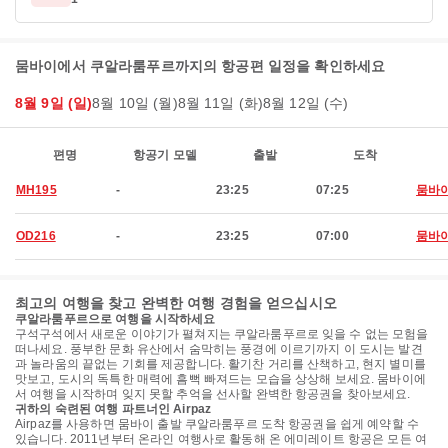
뭄바이에서 쿠알라룸푸르까지의 항공편 일정을 확인하세요
8월 9일 (일)
8월 10일 (월)
8월 11일 (화)
8월 12일 (수)
편명
항공기 모델
출발
도착
MH195
-
23:25
07:25
뭄바
OD216
-
23:25
07:00
뭄바
최고의 여행을 찾고 완벽한 여행 경험을 얻으십시오
쿠알라룸푸르으로 여행을 시작하세요
구석구석에서 새로운 이야기가 펼쳐지는 쿠알라룸푸르로 잊을 수 없는 모험을
떠나세요. 풍부한 문화 유산에서 숨막히는 풍경에 이르기까지 이 도시는 발견
과 놀라움의 끝없는 기회를 제공합니다. 활기찬 거리를 산책하고, 현지 별미를
맛보고, 도시의 독특한 매력에 흠뻑 빠져드는 모습을 상상해 보세요. 뭄바이에
서 여행을 시작하며 잊지 못할 추억을 선사할 완벽한 항공권을 찾아보세요.
귀하의 숙련된 여행 파트너인 Airpaz
Airpaz를 사용하면 뭄바이 출발 쿠알라룸푸르 도착 항공권을 쉽게 예약할 수
있습니다. 2011년부터 온라인 여행사로 활동해 온 에미레이트 항공은 모든 여