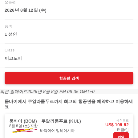
오는편
2026년 8월 12일 (수)
승객
1 성인
Class
이코노미
항공편 검색
최근 업데이트
2026년 8월 8일 PM 06:35 GMT+0
뭄바이에서 쿠알라룸푸르까지 최고의 항공편을 예약하고 이용하세
요
뭄바이 (BOM)
쿠알라룸푸르 (KUL)
시작으로
US$ 109.92
8월 8일 (토)
직항
요금/인
바틱에어 말레이시아
예약