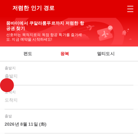
저렴한 인기 경로
뭄바이에서 쿠알라룸푸르까지 저렴한 항
공권 찾기
선호하는 목적지로의 독점 항공 특가를 즐기세
요. 지금 예약을 시작하세요!
편도
왕복
멀티도시
출발지
출발지
도착지
도착지
출발
2026년 8월 11일 (화)