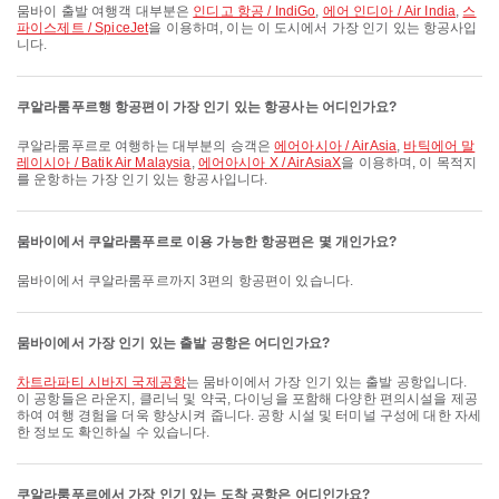
뭄바이 출발 여행객 대부분은
인디고 항공 / IndiGo
,
에어 인디아 / Air India
,
스
파이스제트 / SpiceJet
을 이용하며, 이는 이 도시에서 가장 인기 있는 항공사입
니다.
쿠알라룸푸르행 항공편이 가장 인기 있는 항공사는 어디인가요?
쿠알라룸푸르로 여행하는 대부분의 승객은
에어아시아 / AirAsia
,
바틱에어 말
레이시아 / Batik Air Malaysia
,
에어아시아 X / AirAsiaX
을 이용하며, 이 목적지
를 운항하는 가장 인기 있는 항공사입니다.
뭄바이에서 쿠알라룸푸르로 이용 가능한 항공편은 몇 개인가요?
뭄바이에서 쿠알라룸푸르까지 3편의 항공편이 있습니다.
뭄바이에서 가장 인기 있는 출발 공항은 어디인가요?
차트라파티 시바지 국제공항
는 뭄바이에서 가장 인기 있는 출발 공항입니다.
이 공항들은 라운지, 클리닉 및 약국, 다이닝을 포함해 다양한 편의시설을 제공
하여 여행 경험을 더욱 향상시켜 줍니다. 공항 시설 및 터미널 구성에 대한 자세
한 정보도 확인하실 수 있습니다.
쿠알라룸푸르에서 가장 인기 있는 도착 공항은 어디인가요?