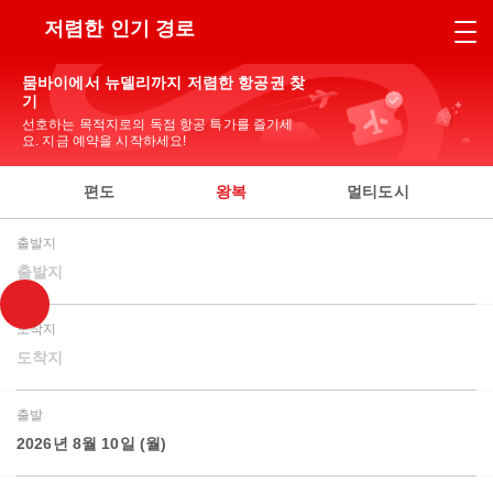
저렴한 인기 경로
뭄바이에서 뉴델리까지 저렴한 항공권 찾
기
선호하는 목적지로의 독점 항공 특가를 즐기세
요. 지금 예약을 시작하세요!
편도
왕복
멀티도시
출발지
출발지
도착지
도착지
출발
2026년 8월 10일 (월)