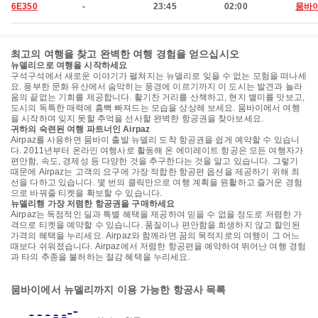
6E350
-
23:45
02:00
뭄바
최고의 여행을 찾고 완벽한 여행 경험을 얻으십시오
뉴델리으로 여행을 시작하세요
구석구석에서 새로운 이야기가 펼쳐지는 뉴델리로 잊을 수 없는 모험을 떠나세
요. 풍부한 문화 유산에서 숨막히는 풍경에 이르기까지 이 도시는 발견과 놀라
움의 끝없는 기회를 제공합니다. 활기찬 거리를 산책하고, 현지 별미를 맛보고,
도시의 독특한 매력에 흠뻑 빠져드는 모습을 상상해 보세요. 뭄바이에서 여행
을 시작하며 잊지 못할 추억을 선사할 완벽한 항공권을 찾아보세요.
귀하의 숙련된 여행 파트너인 Airpaz
Airpaz를 사용하면 뭄바이 출발 뉴델리 도착 항공권을 쉽게 예약할 수 있습니
다. 2011년부터 온라인 여행사로 활동해 온 에미레이트 항공은 모든 여행자가
편안함, 속도, 경제성 등 다양한 것을 추구한다는 것을 알고 있습니다. 그렇기
때문에 Airpaz는 고객의 요구에 가장 적합한 항공편 옵션을 제공하기 위해 최
선을 다하고 있습니다. 몇 번의 클릭만으로 여행 계획을 원활하고 즐거운 경험
으로 바꿔줄 티켓을 확보할 수 있습니다.
뉴델리행 가장 저렴한 항공권을 구매하세요
Airpaz는 독점적인 딜과 특별 혜택을 제공하여 믿을 수 없을 정도로 저렴한 가
격으로 티켓을 예약할 수 있습니다. 품질이나 편안함을 희생하지 않고 할인된
가격의 혜택을 누리세요. Airpaz와 함께라면 꿈의 목적지로의 여행이 그 어느
때보다 쉬워졌습니다. Airpaz에서 저렴한 항공편을 예약하여 뛰어난 여행 경험
과 타의 추종을 불허하는 절감 혜택을 누리세요.
뭄바이에서 뉴델리까지 이용 가능한 항공사 목록