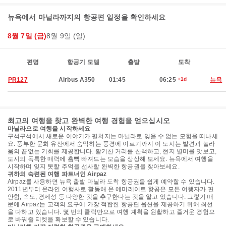
뉴욕에서 마닐라까지의 항공편 일정을 확인하세요
8월 7일 (금)
8월 9일 (일)
편명
항공기 모델
출발
도착
PR127
Airbus A350
01:45
06:25
+1d
뉴욕
최고의 여행을 찾고 완벽한 여행 경험을 얻으십시오
마닐라으로 여행을 시작하세요
구석구석에서 새로운 이야기가 펼쳐지는 마닐라로 잊을 수 없는 모험을 떠나세
요. 풍부한 문화 유산에서 숨막히는 풍경에 이르기까지 이 도시는 발견과 놀라
움의 끝없는 기회를 제공합니다. 활기찬 거리를 산책하고, 현지 별미를 맛보고,
도시의 독특한 매력에 흠뻑 빠져드는 모습을 상상해 보세요. 뉴욕에서 여행을
시작하며 잊지 못할 추억을 선사할 완벽한 항공권을 찾아보세요.
귀하의 숙련된 여행 파트너인 Airpaz
Airpaz를 사용하면 뉴욕 출발 마닐라 도착 항공권을 쉽게 예약할 수 있습니다.
2011년부터 온라인 여행사로 활동해 온 에미레이트 항공은 모든 여행자가 편
안함, 속도, 경제성 등 다양한 것을 추구한다는 것을 알고 있습니다. 그렇기 때
문에 Airpaz는 고객의 요구에 가장 적합한 항공편 옵션을 제공하기 위해 최선
을 다하고 있습니다. 몇 번의 클릭만으로 여행 계획을 원활하고 즐거운 경험으
로 바꿔줄 티켓을 확보할 수 있습니다.