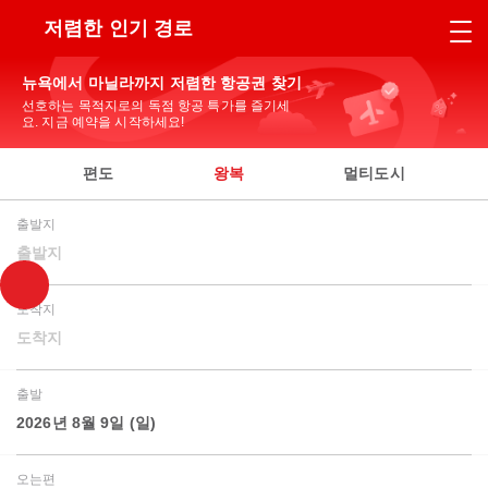
저렴한 인기 경로
뉴욕에서 마닐라까지 저렴한 항공권 찾기
선호하는 목적지로의 독점 항공 특가를 즐기세
요. 지금 예약을 시작하세요!
편도
왕복
멀티도시
출발지
출발지
도착지
도착지
출발
2026년 8월 9일 (일)
오는편