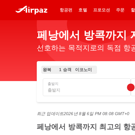
항공편
호텔
프로모션
주문
할
페낭에서 방콕까지 
선호하는 목적지로의 독점 항공
왕복
1 승객
이코노미
출발지
최근 업데이트
2026년 8월 6일 PM 08:08 GMT+0
페낭에서 방콕까지 최고의 항