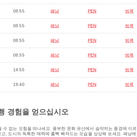
08:55
페낭
PEN
방콕
08:55
페낭
PEN
방콕
08:55
페낭
PEN
방콕
08:55
페낭
PEN
방콕
14:55
페낭
PEN
방콕
19:40
페낭
PEN
방콕
행 경험을 얻으십시오
 수 없는 모험을 떠나세요. 풍부한 문화 유산에서 숨막히는 풍경에 이르
보고, 도시의 독특한 매력에 흠뻑 빠져드는 모습을 상상해 보세요. 페낭