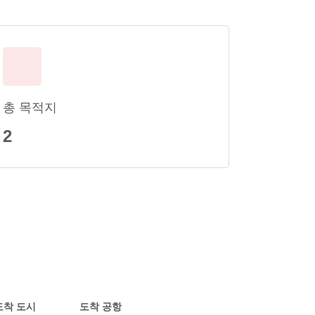
총 목적지
2
도착 도시
도착 공항