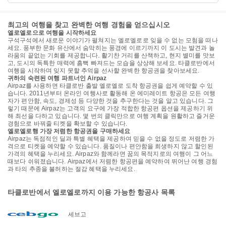
최고의 여행을 찾고 완벽한 여행 경험을 얻으십시오
엘로엘로으로 여행을 시작하세요
구석구석에서 새로운 이야기가 펼쳐지는 엘로엘로로 잊을 수 없는 모험을 떠나
세요. 풍부한 문화 유산에서 숨막히는 풍경에 이르기까지 이 도시는 발견과 놀
라움의 끝없는 기회를 제공합니다. 활기찬 거리를 산책하고, 현지 별미를 맛보
고, 도시의 독특한 매력에 흠뻑 빠져드는 모습을 상상해 보세요. 타클로반에서
여행을 시작하며 잊지 못할 추억을 선사할 완벽한 항공권을 찾아보세요.
귀하의 숙련된 여행 파트너인 Airpaz
Airpaz를 사용하면 타클로반 출발 엘로엘로 도착 항공권을 쉽게 예약할 수 있
습니다. 2011년부터 온라인 여행사로 활동해 온 에미레이트 항공은 모든 여행
자가 편안함, 속도, 경제성 등 다양한 것을 추구한다는 것을 알고 있습니다. 그
렇기 때문에 Airpaz는 고객의 요구에 가장 적합한 항공편 옵션을 제공하기 위
해 최선을 다하고 있습니다. 몇 번의 클릭만으로 여행 계획을 원활하고 즐거운
경험으로 바꿔줄 티켓을 확보할 수 있습니다.
엘로엘로행 가장 저렴한 항공권을 구매하세요
Airpaz는 독점적인 딜과 특별 혜택을 제공하여 믿을 수 없을 정도로 저렴한 가
격으로 티켓을 예약할 수 있습니다. 품질이나 편안함을 희생하지 않고 할인된
가격의 혜택을 누리세요. Airpaz와 함께라면 꿈의 목적지로의 여행이 그 어느
때보다 쉬워졌습니다. Airpaz에서 저렴한 항공편을 예약하여 뛰어난 여행 경험
과 타의 추종을 불허하는 절감 혜택을 누리세요.
타클로반에서 엘로엘로까지 이용 가능한 항공사 목록
세브고