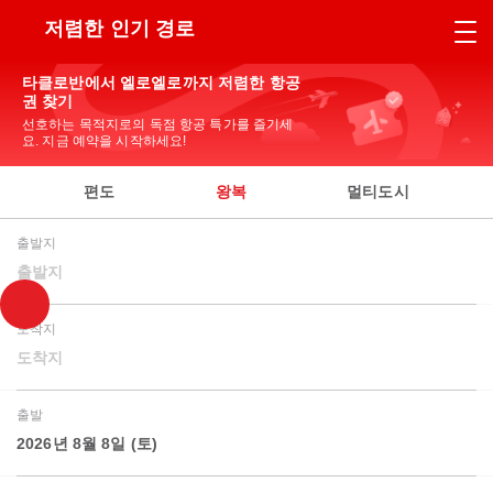
저렴한 인기 경로
타클로반에서 엘로엘로까지 저렴한 항공
권 찾기
선호하는 목적지로의 독점 항공 특가를 즐기세
요. 지금 예약을 시작하세요!
편도
왕복
멀티도시
출발지
출발지
도착지
도착지
출발
2026년 8월 8일 (토)