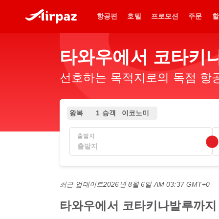
항공편
호텔
프로모션
주문
할
타와우에서 코타키나
선호하는 목적지로의 독점 항공
왕복
1 승객
이코노미
출발지
최근 업데이트
2026년 8월 6일 AM 03:37 GMT+0
타와우에서 코타키나발루까지 