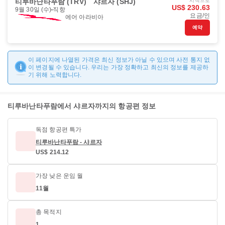
티루바난타푸람 (TRV)
샤르자 (SHJ)
시작으로
US$ 230.63
9월 30일 (수)
직항
요금/인
에어 아라비아
예약
이 페이지에 나열된 가격은 최신 정보가 아닐 수 있으며 사전 통지 없
이 변경될 수 있습니다. 우리는 가장 정확하고 최신의 정보를 제공하
기 위해 노력합니다.
티루바난타푸람에서 샤르자까지의 항공편 정보
독점 항공편 특가
티루바난타푸람 - 샤르자
US$ 214.12
가장 낮은 운임 월
11월
총 목적지
1