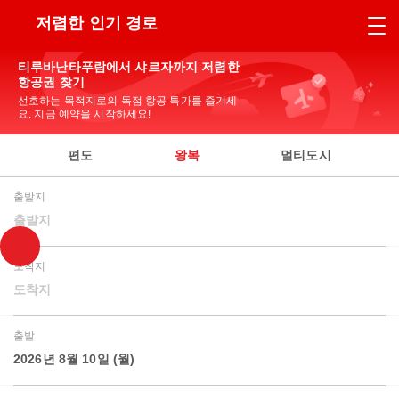
저렴한 인기 경로
티루바난타푸람에서 샤르자까지 저렴한
항공권 찾기
선호하는 목적지로의 독점 항공 특가를 즐기세
요. 지금 예약을 시작하세요!
편도
왕복
멀티도시
출발지
출발지
도착지
도착지
출발
2026년 8월 10일 (월)