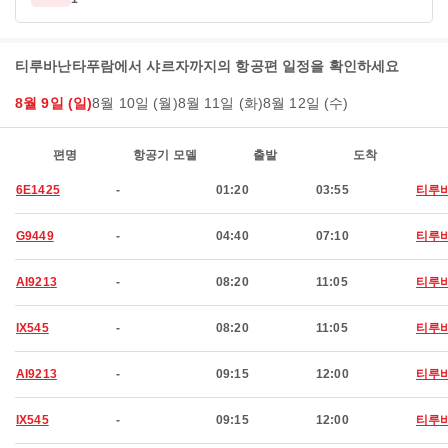
티루바난타푸람에서 샤르자까지의 항공편 일정을 확인하세요
8월 9일 (일)
8월 10일 (월)
8월 11일 (화)
8월 12일 (수)
편명
항공기 모델
출발
도착
6E1425
-
01:20
03:55
티루
G9449
-
04:40
07:10
티루
AI9213
-
08:20
11:05
티루
IX545
-
08:20
11:05
티루
AI9213
-
09:15
12:00
티루
IX545
-
09:15
12:00
티루