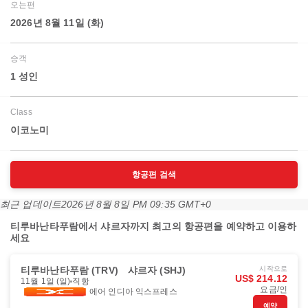
오는편
2026년 8월 11일 (화)
승객
1 성인
Class
이코노미
항공편 검색
최근 업데이트
2026년 8월 8일 PM 09:35 GMT+0
티루바난타푸람에서 샤르자까지 최고의 항공편을 예약하고 이용하
세요
티루바난타푸람 (TRV)
샤르자 (SHJ)
시작으로
US$ 214.12
11월 1일 (일)
직항
요금/인
에어 인디아 익스프레스
예약