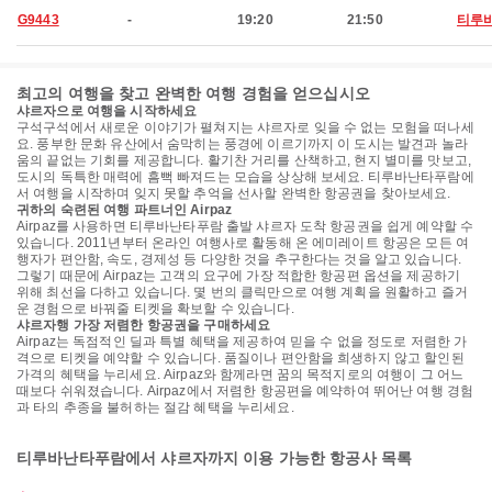
G9443
-
19:20
21:50
티루
최고의 여행을 찾고 완벽한 여행 경험을 얻으십시오
샤르자으로 여행을 시작하세요
구석구석에서 새로운 이야기가 펼쳐지는 샤르자로 잊을 수 없는 모험을 떠나세
요. 풍부한 문화 유산에서 숨막히는 풍경에 이르기까지 이 도시는 발견과 놀라
움의 끝없는 기회를 제공합니다. 활기찬 거리를 산책하고, 현지 별미를 맛보고,
도시의 독특한 매력에 흠뻑 빠져드는 모습을 상상해 보세요. 티루바난타푸람에
서 여행을 시작하며 잊지 못할 추억을 선사할 완벽한 항공권을 찾아보세요.
귀하의 숙련된 여행 파트너인 Airpaz
Airpaz를 사용하면 티루바난타푸람 출발 샤르자 도착 항공권을 쉽게 예약할 수
있습니다. 2011년부터 온라인 여행사로 활동해 온 에미레이트 항공은 모든 여
행자가 편안함, 속도, 경제성 등 다양한 것을 추구한다는 것을 알고 있습니다.
그렇기 때문에 Airpaz는 고객의 요구에 가장 적합한 항공편 옵션을 제공하기
위해 최선을 다하고 있습니다. 몇 번의 클릭만으로 여행 계획을 원활하고 즐거
운 경험으로 바꿔줄 티켓을 확보할 수 있습니다.
샤르자행 가장 저렴한 항공권을 구매하세요
Airpaz는 독점적인 딜과 특별 혜택을 제공하여 믿을 수 없을 정도로 저렴한 가
격으로 티켓을 예약할 수 있습니다. 품질이나 편안함을 희생하지 않고 할인된
가격의 혜택을 누리세요. Airpaz와 함께라면 꿈의 목적지로의 여행이 그 어느
때보다 쉬워졌습니다. Airpaz에서 저렴한 항공편을 예약하여 뛰어난 여행 경험
과 타의 추종을 불허하는 절감 혜택을 누리세요.
티루바난타푸람에서 샤르자까지 이용 가능한 항공사 목록