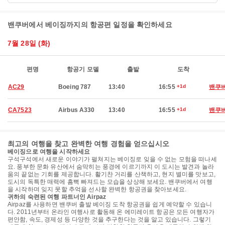
밴쿠버에서 베이징까지의 항공편 일정을 확인하세요
7월 28일 (화)
편명
항공기 모델
출발
도착
AC29
Boeing 787
13:40
16:55
+1d
밴쿠
CA7523
Airbus A330
13:40
16:55
+1d
밴쿠
최고의 여행을 찾고 완벽한 여행 경험을 얻으십시오
베이징으로 여행을 시작하세요
구석구석에서 새로운 이야기가 펼쳐지는 베이징로 잊을 수 없는 모험을 떠나세
요. 풍부한 문화 유산에서 숨막히는 풍경에 이르기까지 이 도시는 발견과 놀라
움의 끝없는 기회를 제공합니다. 활기찬 거리를 산책하고, 현지 별미를 맛보고,
도시의 독특한 매력에 흠뻑 빠져드는 모습을 상상해 보세요. 밴쿠버에서 여행
을 시작하며 잊지 못할 추억을 선사할 완벽한 항공권을 찾아보세요.
귀하의 숙련된 여행 파트너인 Airpaz
Airpaz를 사용하면 밴쿠버 출발 베이징 도착 항공권을 쉽게 예약할 수 있습니
다. 2011년부터 온라인 여행사로 활동해 온 에미레이트 항공은 모든 여행자가
편안함, 속도, 경제성 등 다양한 것을 추구한다는 것을 알고 있습니다. 그렇기