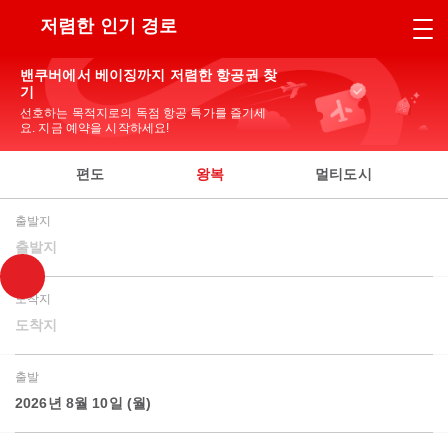
저렴한 인기 경로
밴쿠버에서 베이징까지 저렴한 항공권 찾
기
선호하는 목적지로의 독점 항공 특가를 즐기세
요. 지금 예약을 시작하세요!
편도
왕복
멀티도시
출발지
출발지
도착지
도착지
출발
2026년 8월 10일 (월)