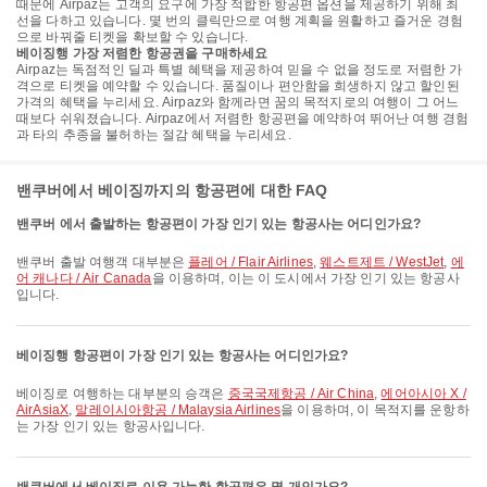
때문에 Airpaz는 고객의 요구에 가장 적합한 항공편 옵션을 제공하기 위해 최
선을 다하고 있습니다. 몇 번의 클릭만으로 여행 계획을 원활하고 즐거운 경험
으로 바꿔줄 티켓을 확보할 수 있습니다.
베이징행 가장 저렴한 항공권을 구매하세요
Airpaz는 독점적인 딜과 특별 혜택을 제공하여 믿을 수 없을 정도로 저렴한 가
격으로 티켓을 예약할 수 있습니다. 품질이나 편안함을 희생하지 않고 할인된
가격의 혜택을 누리세요. Airpaz와 함께라면 꿈의 목적지로의 여행이 그 어느
때보다 쉬워졌습니다. Airpaz에서 저렴한 항공편을 예약하여 뛰어난 여행 경험
과 타의 추종을 불허하는 절감 혜택을 누리세요.
밴쿠버에서 베이징까지의 항공편에 대한 FAQ
밴쿠버 에서 출발하는 항공편이 가장 인기 있는 항공사는 어디인가요?
밴쿠버 출발 여행객 대부분은
플레어 / Flair Airlines
,
웨스트제트 / WestJet
,
에
어 캐나다 / Air Canada
을 이용하며, 이는 이 도시에서 가장 인기 있는 항공사
입니다.
베이징행 항공편이 가장 인기 있는 항공사는 어디인가요?
베이징로 여행하는 대부분의 승객은
중국국제항공 / Air China
,
에어아시아 X /
AirAsiaX
,
말레이시아항공 / Malaysia Airlines
을 이용하며, 이 목적지를 운항하
는 가장 인기 있는 항공사입니다.