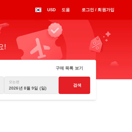
USD
도움
로그인 / 회원가입
요!
구매 목록 보기
오는편
검색
2026년 8월 9일 (일)