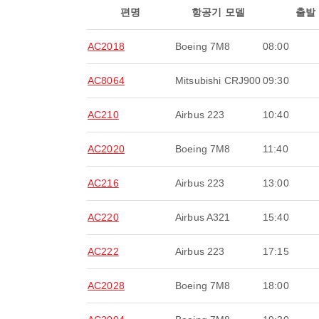
편명
항공기 모델
출발
AC2018
Boeing 7M8
08:00
AC8064
Mitsubishi CRJ900
09:30
AC210
Airbus 223
10:40
AC2020
Boeing 7M8
11:40
AC216
Airbus 223
13:00
AC220
Airbus A321
15:40
AC222
Airbus 223
17:15
AC2028
Boeing 7M8
18:00