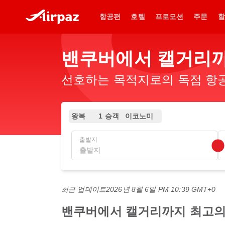
항공편
호텔
프로모션
주문
할
밴쿠버에서 캘거리까
선호하는 목적지로의 독점 항공
왕복
1 승객
이코노미
출발지
최근 업데이트
2026년 8월 6일 PM 10:39 GMT+0
밴쿠버에서 캘거리까지 최고의