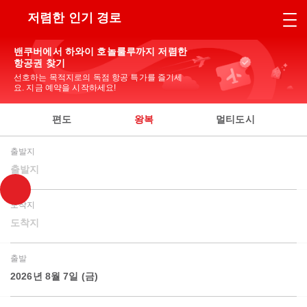
저렴한 인기 경로
밴쿠버에서 하와이 호놀룰루까지 저렴한
항공권 찾기
선호하는 목적지로의 독점 항공 특가를 즐기세
요. 지금 예약을 시작하세요!
편도
왕복
멀티도시
출발지
출발지
도착지
도착지
출발
2026년 8월 7일 (금)