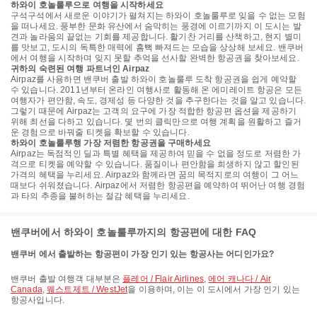
하와이 호놀룰루으로 여행을 시작하세요
구석구석에서 새로운 이야기가 펼쳐지는 하와이 호놀룰루로 잊을 수 없는 모험
을 떠나세요. 풍부한 문화 유산에서 숨막히는 풍경에 이르기까지 이 도시는 발
견과 놀라움의 끝없는 기회를 제공합니다. 활기찬 거리를 산책하고, 현지 별미
를 맛보고, 도시의 독특한 매력에 흠뻑 빠져드는 모습을 상상해 보세요. 밴쿠버
에서 여행을 시작하며 잊지 못할 추억을 선사할 완벽한 항공권을 찾아보세요.
귀하의 숙련된 여행 파트너인 Airpaz
Airpaz를 사용하면 밴쿠버 출발 하와이 호놀룰루 도착 항공권을 쉽게 예약할
수 있습니다. 2011년부터 온라인 여행사로 활동해 온 에미레이트 항공은 모든
여행자가 편안함, 속도, 경제성 등 다양한 것을 추구한다는 것을 알고 있습니다.
그렇기 때문에 Airpaz는 고객의 요구에 가장 적합한 항공편 옵션을 제공하기
위해 최선을 다하고 있습니다. 몇 번의 클릭만으로 여행 계획을 원활하고 즐거
운 경험으로 바꿔줄 티켓을 확보할 수 있습니다.
하와이 호놀룰루행 가장 저렴한 항공권을 구매하세요
Airpaz는 독점적인 딜과 특별 혜택을 제공하여 믿을 수 없을 정도로 저렴한 가
격으로 티켓을 예약할 수 있습니다. 품질이나 편안함을 희생하지 않고 할인된
가격의 혜택을 누리세요. Airpaz와 함께라면 꿈의 목적지로의 여행이 그 어느
때보다 쉬워졌습니다. Airpaz에서 저렴한 항공편을 예약하여 뛰어난 여행 경험
과 타의 추종을 불허하는 절감 혜택을 누리세요.
밴쿠버에서 하와이 호놀룰루까지의 항공편에 대한 FAQ
밴쿠버 에서 출발하는 항공편이 가장 인기 있는 항공사는 어디인가요?
밴쿠버 출발 여행객 대부분은
플레어 / Flair Airlines
,
에어 캐나다 / Air
Canada
,
웨스트제트 / WestJet
을 이용하며, 이는 이 도시에서 가장 인기 있는
항공사입니다.