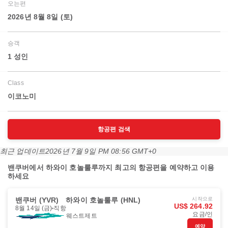
오는편
2026년 8월 8일 (토)
승객
1 성인
Class
이코노미
항공편 검색
최근 업데이트
2026년 7월 9일 PM 08:56 GMT+0
밴쿠버에서 하와이 호놀룰루까지 최고의 항공편을 예약하고 이용
하세요
밴쿠버 (YVR)
하와이 호놀룰루 (HNL)
시작으로
US$ 264.92
8월 14일 (금)
직항
요금/인
웨스트제트
예약