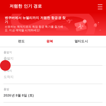
저렴한 인기 경로
밴쿠버에서 뉴델리까지 저렴한 항공권 찾
기
선호하는 목적지로의 독점 항공 특가를 즐기세
요. 지금 예약을 시작하세요!
편도
왕복
멀티도시
출발지
출발지
도착지
도착지
출발
2026년 8월 8일 (토)