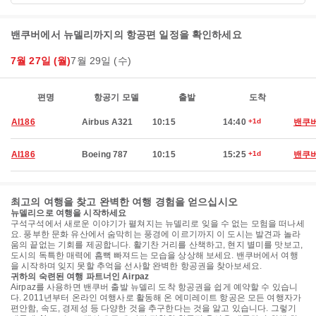
밴쿠버에서 뉴델리까지의 항공편 일정을 확인하세요
7월 27일 (월)
7월 29일 (수)
편명
항공기 모델
출발
도착
AI186
Airbus A321
10:15
14:40
+1d
밴쿠
AI186
Boeing 787
10:15
15:25
+1d
밴쿠
최고의 여행을 찾고 완벽한 여행 경험을 얻으십시오
뉴델리으로 여행을 시작하세요
구석구석에서 새로운 이야기가 펼쳐지는 뉴델리로 잊을 수 없는 모험을 떠나세
요. 풍부한 문화 유산에서 숨막히는 풍경에 이르기까지 이 도시는 발견과 놀라
움의 끝없는 기회를 제공합니다. 활기찬 거리를 산책하고, 현지 별미를 맛보고,
도시의 독특한 매력에 흠뻑 빠져드는 모습을 상상해 보세요. 밴쿠버에서 여행
을 시작하며 잊지 못할 추억을 선사할 완벽한 항공권을 찾아보세요.
귀하의 숙련된 여행 파트너인 Airpaz
Airpaz를 사용하면 밴쿠버 출발 뉴델리 도착 항공권을 쉽게 예약할 수 있습니
다. 2011년부터 온라인 여행사로 활동해 온 에미레이트 항공은 모든 여행자가
편안함, 속도, 경제성 등 다양한 것을 추구한다는 것을 알고 있습니다. 그렇기