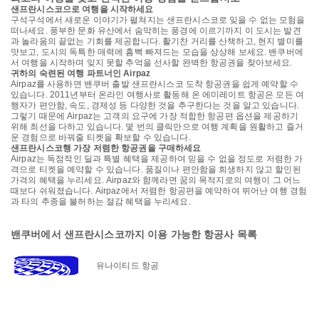
샌프란시스코으로 여행을 시작하세요
구석구석에서 새로운 이야기가 펼쳐지는 샌프란시스코로 잊을 수 없는 모험을
떠나세요. 풍부한 문화 유산에서 숨막히는 풍경에 이르기까지 이 도시는 발견
과 놀라움의 끝없는 기회를 제공합니다. 활기찬 거리를 산책하고, 현지 별미를
맛보고, 도시의 독특한 매력에 흠뻑 빠져드는 모습을 상상해 보세요. 밴쿠버에
서 여행을 시작하며 잊지 못할 추억을 선사할 완벽한 항공권을 찾아보세요.
귀하의 숙련된 여행 파트너인 Airpaz
Airpaz를 사용하면 밴쿠버 출발 샌프란시스코 도착 항공권을 쉽게 예약할 수
있습니다. 2011년부터 온라인 여행사로 활동해 온 에미레이트 항공은 모든 여
행자가 편안함, 속도, 경제성 등 다양한 것을 추구한다는 것을 알고 있습니다.
그렇기 때문에 Airpaz는 고객의 요구에 가장 적합한 항공편 옵션을 제공하기
위해 최선을 다하고 있습니다. 몇 번의 클릭만으로 여행 계획을 원활하고 즐거
운 경험으로 바꿔줄 티켓을 확보할 수 있습니다.
샌프란시스코행 가장 저렴한 항공권을 구매하세요
Airpaz는 독점적인 딜과 특별 혜택을 제공하여 믿을 수 없을 정도로 저렴한 가
격으로 티켓을 예약할 수 있습니다. 품질이나 편안함을 희생하지 않고 할인된
가격의 혜택을 누리세요. Airpaz와 함께라면 꿈의 목적지로의 여행이 그 어느
때보다 쉬워졌습니다. Airpaz에서 저렴한 항공편을 예약하여 뛰어난 여행 경험
과 타의 추종을 불허하는 절감 혜택을 누리세요.
밴쿠버에서 샌프란시스코까지 이용 가능한 항공사 목록
유나이티드 항공