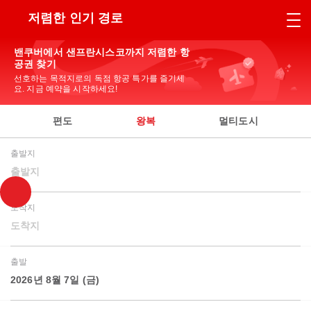
저렴한 인기 경로
밴쿠버에서 샌프란시스코까지 저렴한 항
공권 찾기
선호하는 목적지로의 독점 항공 특가를 즐기세
요. 지금 예약을 시작하세요!
편도
왕복
멀티도시
출발지
출발지
도착지
도착지
출발
2026년 8월 7일 (금)