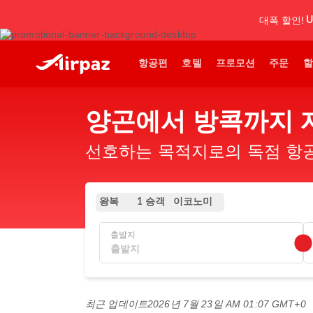
대폭 할인!
U
항공편
호텔
프로모션
주문
할
양곤에서 방콕까지 
선호하는 목적지로의 독점 항공
왕복
이코노미
1 승객
출발지
최근 업데이트
2026년 7월 23일 AM 01:07 GMT+0