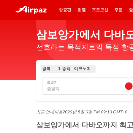
항공편
호텔
프로모션
주문
할
삼보앙가에서 다바오
선호하는 목적지로의 독점 항공
왕복
1 승객
이코노미
출발지
최근 업데이트
2026년 8월 6일 PM 09:10 GMT+0
삼보앙가에서 다바오까지 최고