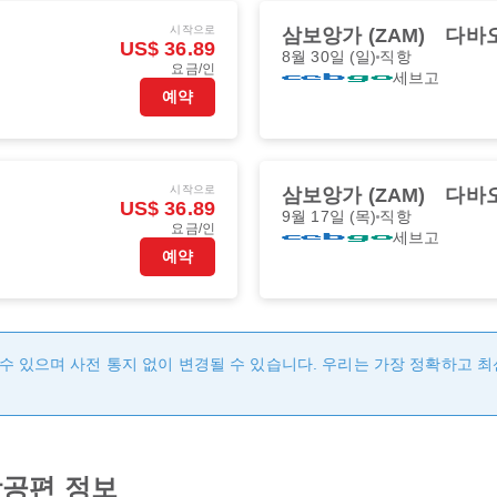
시작으로
삼보앙가 (ZAM)
다바오
US$ 36.89
8월 30일 (일)
직항
요금/인
세브고
예약
시작으로
삼보앙가 (ZAM)
다바오
US$ 36.89
9월 17일 (목)
직항
요금/인
세브고
예약
수 있으며 사전 통지 없이 변경될 수 있습니다. 우리는 가장 정확하고 
공편 정보