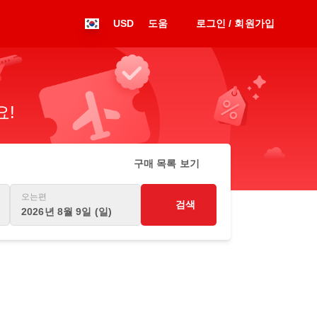
USD
도움
로그인 / 회원가입
요!
구매 목록 보기
오는편
검색
2026년 8월 9일 (일)