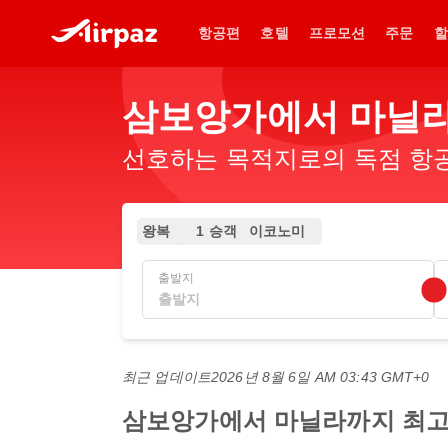
항공편
호텔
프로모션
주문
할
삼보앙가에서 마닐라
선호하는 목적지로의 독점 항공
왕복
1 승객
이코노미
출발지
최근 업데이트
2026년 8월 6일 AM 03:43 GMT+0
삼보앙가에서 마닐라까지 최고