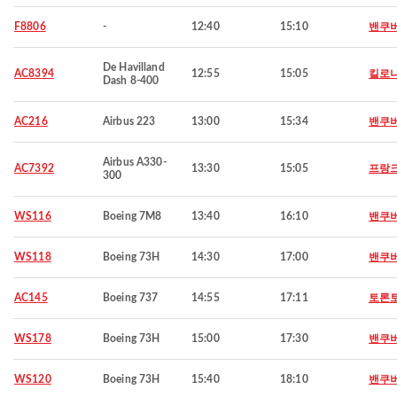
F8806
-
12:40
15:10
밴쿠
De Havilland
AC8394
12:55
15:05
킬로
Dash 8-400
AC216
Airbus 223
13:00
15:34
밴쿠
Airbus A330-
AC7392
13:30
15:05
프랑크
300
WS116
Boeing 7M8
13:40
16:10
밴쿠
WS118
Boeing 73H
14:30
17:00
밴쿠
AC145
Boeing 737
14:55
17:11
토론
WS178
Boeing 73H
15:00
17:30
밴쿠
WS120
Boeing 73H
15:40
18:10
밴쿠