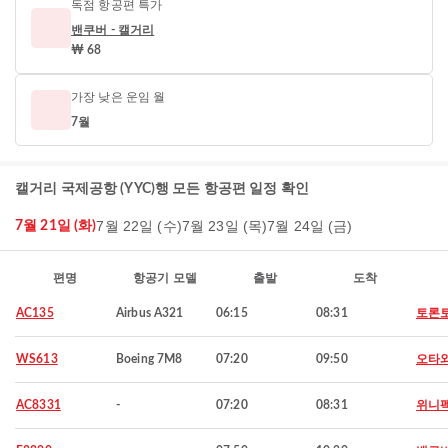
독점 항공편 특가
밴쿠버 - 캘거리
₩ 68
가장 낮은 운임 월
7월
캘거리 국제공항 (YYC)행 모든 항공편 일정 확인
7월 22일 (수)
7월 23일 (목)
7월 24일 (금)
7월 21일 (화)
편명
항공기 모델
출발
도착
AC135
Airbus A321
06:15
08:31
토론
WS613
Boeing 7M8
07:20
09:50
오타
AC8331
-
07:20
08:31
위니