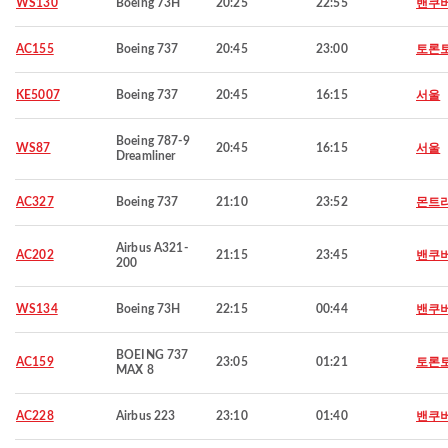
WS130
Boeing 73H
20:25
22:55
밴쿠
AC155
Boeing 737
20:45
23:00
토론
KE5007
Boeing 737
20:45
16:15
서울
Boeing 787-9
WS87
20:45
16:15
서울
Dreamliner
AC327
Boeing 737
21:10
23:52
몬트
Airbus A321-
AC202
21:15
23:45
밴쿠
200
WS134
Boeing 73H
22:15
00:44
밴쿠
BOEING 737
AC159
23:05
01:21
토론
MAX 8
AC228
Airbus 223
23:10
01:40
밴쿠