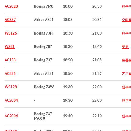
AC2028
Boeing 7M8
18:00
20:30
밴쿠
AC357
Airbus A321
18:05
20:31
오타
WS126
Boeing 73H
18:30
21:00
밴쿠
WS81
Boeing 787
18:30
12:40
도쿄
AC153
Boeing 737
18:50
21:05
토론
AC325
Airbus A321
18:50
21:32
몬트
WS128
Boeing 73W
19:30
22:00
밴쿠
AC2004
-
19:30
22:00
밴쿠
Boeing 737
AC2004
19:40
22:10
밴쿠
MAX 8