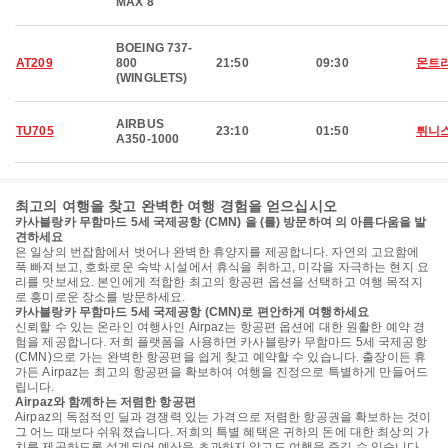
MAX 8
BOEING 737-
AT209
800
21:50
09:30
몬트
(WINGLETS)
AIRBUS
TU705
23:10
01:50
튀니
A350-1000
최고의 여행을 찾고 완벽한 여행 경험을 얻으십시오
카사블랑카 무함마드 5세 국제공항 (CMN) 을 (를) 방문하여 의 아름다움을 발
견하세요
은 일상의 번잡함에서 벗어나 완벽한 휴양지를 제공합니다. 자연의 고요함에
푹 빠져보고, 호화로운 숙박 시설에서 휴식을 취하고, 미각을 자극하는 현지 요
리를 맛보세요. 본인에게 적합한 최고의 항공편 옵션을 선택하고 여행 목적지
로 흥미로운 장소를 방문하세요.
카사블랑카 무함마드 5세 국제공항 (CMN)로 편안하게 여행하세요
신뢰할 수 있는 온라인 여행사인 Airpaz는 항공편 옵션에 대한 원활한 예약 경
험을 제공합니다. 저희 플랫폼을 사용하면 카사블랑카 무함마드 5세 국제공항
(CMN)으로 가는 완벽한 항공편을 쉽게 찾고 예약할 수 있습니다. 출장이든 휴
가든 Airpaz는 최고의 항공편을 확보하여 여행을 진정으로 특별하게 만들어드
립니다.
Airpaz와 함께하는 저렴한 항공편
Airpaz의 독점적인 딜과 경쟁력 있는 가격으로 저렴한 항공권을 확보하는 것이
그 어느 때보다 쉬워졌습니다. 저희의 특별 혜택은 귀하의 돈에 대한 최상의 가
치를 제공하도록 설계되어 예산을 초과하지 않고도 여행을 즐길 수 있습니다.