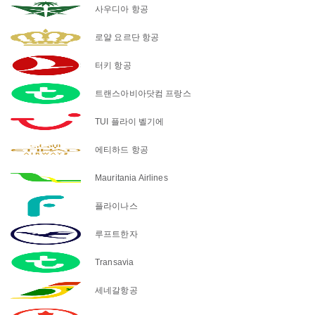
사우디아 항공
로얄 요르단 항공
터키 항공
트랜스아비아닷컴 프랑스
TUI 플라이 벨기에
에티하드 항공
Mauritania Airlines
플라이나스
루프트한자
Transavia
세네갈항공