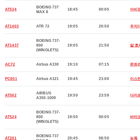
BOEING 737
AT534
18:45
00:05
아비
MAX 8
AT1403
ATR 72
19:05
20:50
우지
BOEING 737-
AT1437
800
19:05
21:50
알 호
(WINGLETS)
AC72
Airbus A330
19:10
07:15
몬트
PC651
Airbus A321
19:45
23:00
이스
AIRBUS
AT502
19:50
23:59
다카
A350-1000
BOEING 737-
AT524
800
19:50
00:05
바마
(WINGLETS)
BOEING 737
AT201
20:45
08:50
뉴욕