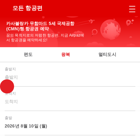
모든 항공편
카사블랑카 무함마드 5세 국제공항
(CMN)행 항공권 예약
꿈의 목적지로의 저렴한 항공편. 지금 Airpaz에
서 항공권을 예약하세요!
편도
왕복
멀티도시
출발지
출발지
도착지
도착지
출발
2026년 8월 10일 (월)