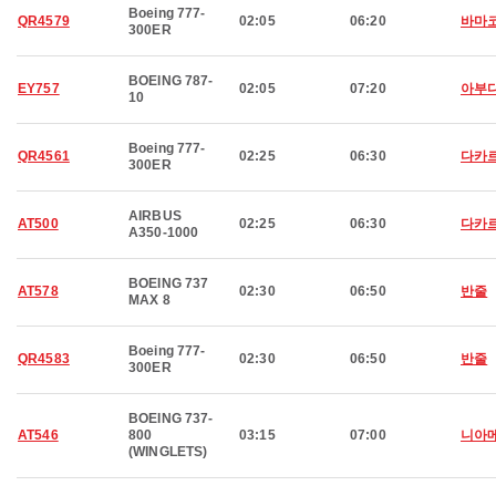
Boeing 777-
QR4579
02:05
06:20
바마
300ER
BOEING 787-
EY757
02:05
07:20
아부
10
Boeing 777-
QR4561
02:25
06:30
다카
300ER
AIRBUS
AT500
02:25
06:30
다카
A350-1000
BOEING 737
AT578
02:30
06:50
반줄
MAX 8
Boeing 777-
QR4583
02:30
06:50
반줄
300ER
BOEING 737-
AT546
800
03:15
07:00
니아
(WINGLETS)