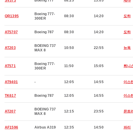
SV373
Boeing 777
08:25
13:05
제다
Boeing 777-
QR1395
08:30
14:20
도하
300ER
AT5707
Boeing 787
08:30
14:20
도하
BOEING 737
AT203
10:50
22:55
뉴욕
MAX 8
Boeing 777-
AT571
11:50
15:05
튀니
300ER
AT9401
-
12:05
14:55
이스
TK617
Boeing 787
12:05
14:55
이스
BOEING 737
AT207
12:15
23:55
몬트
MAX 8
AF1596
Airbus A319
12:35
14:50
파리