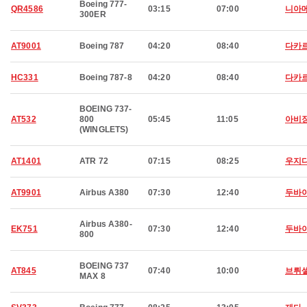
Boeing 777-
QR4586
03:15
07:00
니아
300ER
AT9001
Boeing 787
04:20
08:40
다카
HC331
Boeing 787-8
04:20
08:40
다카
BOEING 737-
AT532
800
05:45
11:05
아비
(WINGLETS)
AT1401
ATR 72
07:15
08:25
우지
AT9901
Airbus A380
07:30
12:40
두바
Airbus A380-
EK751
07:30
12:40
두바
800
BOEING 737
AT845
07:40
10:00
브뤼
MAX 8