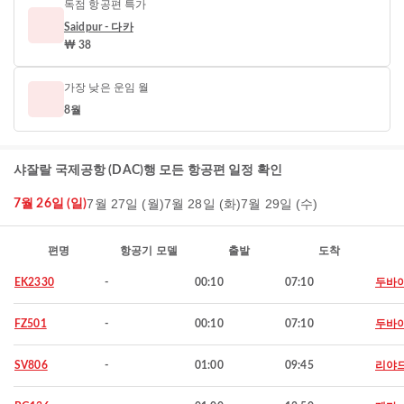
독점 항공편 특가
Saidpur - 다카
₩ 38
가장 낮은 운임 월
8월
샤잘랄 국제공항 (DAC)행 모든 항공편 일정 확인
7월 27일 (월)
7월 28일 (화)
7월 29일 (수)
7월 26일 (일)
편명
항공기 모델
출발
도착
EK2330
-
00:10
07:10
두바
FZ501
-
00:10
07:10
두바
SV806
-
01:00
09:45
리야