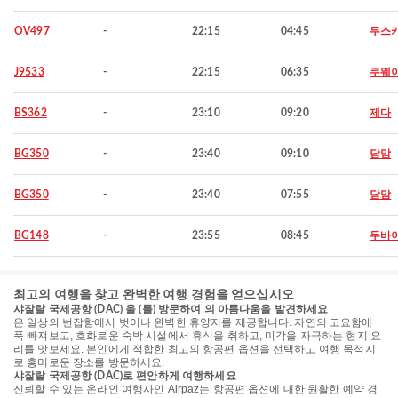
OV497
-
22:15
04:45
무스
J9533
-
22:15
06:35
쿠웨
BS362
-
23:10
09:20
제다
BG350
-
23:40
09:10
담맘
BG350
-
23:40
07:55
담맘
BG148
-
23:55
08:45
두바
최고의 여행을 찾고 완벽한 여행 경험을 얻으십시오
샤잘랄 국제공항 (DAC) 을 (를) 방문하여 의 아름다움을 발견하세요
은 일상의 번잡함에서 벗어나 완벽한 휴양지를 제공합니다. 자연의 고요함에
푹 빠져보고, 호화로운 숙박 시설에서 휴식을 취하고, 미각을 자극하는 현지 요
리를 맛보세요. 본인에게 적합한 최고의 항공편 옵션을 선택하고 여행 목적지
로 흥미로운 장소를 방문하세요.
샤잘랄 국제공항 (DAC)로 편안하게 여행하세요
신뢰할 수 있는 온라인 여행사인 Airpaz는 항공편 옵션에 대한 원활한 예약 경