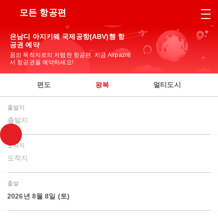
모든 항공편
은남디 아지키웨 국제공항(ABV)행 항
공권 예약
꿈의 목적지로의 저렴한 항공편. 지금 Airpaz에
서 항공권을 예약하세요!
편도
왕복
멀티도시
출발지
출발지
도착지
도착지
출발
2026년 8월 8일 (토)