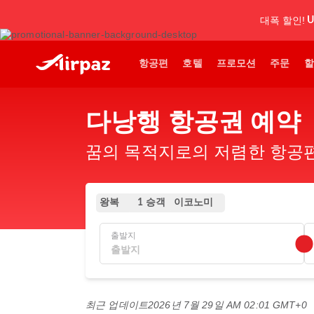
대폭 할인!
U
항공편
호텔
프로모션
주문
할
다낭행 항공권 예약
꿈의 목적지로의 저렴한 항공편.
왕복
이코노미
1 승객
출발지
최근 업데이트
2026년 7월 29일 AM 02:01 GMT+0