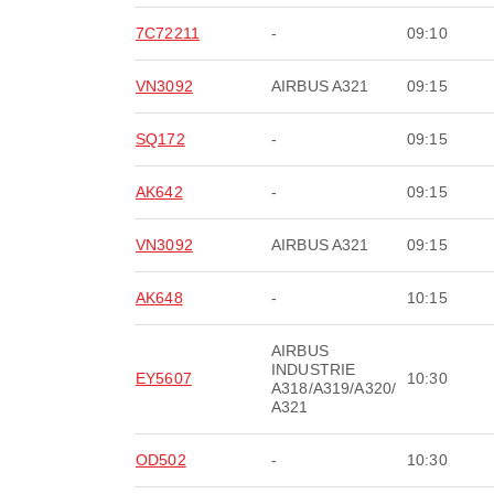
7C72211
-
09:10
VN3092
AIRBUS A321
09:15
SQ172
-
09:15
AK642
-
09:15
VN3092
AIRBUS A321
09:15
AK648
-
10:15
AIRBUS
INDUSTRIE
EY5607
10:30
A318/A319/A320/
A321
OD502
-
10:30