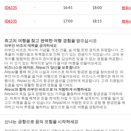
ID6335
-
16:45
18:00
덴파
ID6335
-
17:00
18:15
덴파
최고의 여행을 찾고 완벽한 여행 경험을 얻으십시오
라부안 바조의 매력을 공개하세요
라부안 바조은 역사적 기념물, 멋진 건물, 숨 막힐 듯한 경치로 유명합니다. 건
축물의 아름다움과 독특함으로 인해 인기 있는 관광지가 되었습니다. 고대 유
적지를 탐험하든 현대의 경이로움을 감상하든 잊을 수 없는 경험을 제공합니
다. 이 인기 있는 목적지로 날아가 즐거운 여행을 만들어보세요.
비즈니스든 레저든, Airpaz가 당신을 보호합니다
Airpaz를 통해 최고의 시설과 서비스로 최적의 항공편 옵션을 찾아보세요. 라
부안 바조 여행을 즐거운 여행으로 만들어보세요. 비즈니스 여행이든 레저 여
행이든, Airpaz는 최고의 항공편 옵션을 간편하게 제공합니다. 고객 지원팀의
도움을 받아 원활한 항공편 경험을 즐기세요.
Airpaz와 함께 라부안 바조으로 더 저렴하게 비행하세요
Airpaz의 독점 딜과 경쟁력 있는 가격을 활용하여 저렴한 항공권을 구매하세
요. 저희의 특별 혜택은 돈을 최대한 아낄 수 있도록 설계되어, 은행을 털지 않
고도 여행을 즐길 수 있습니다. Airpaz에서 저렴한 코모도 공항 행 항공편을 예
약하고 타의 추종을 불허하는 할인으로 즐거운 여행을 경험하세요.
신나는 공항으로 꿈의 모험을 시작하세요