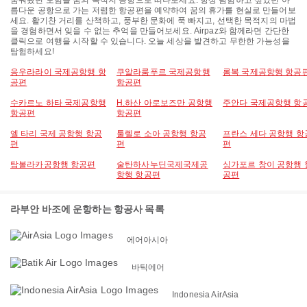
꿈꿔왔던 모험을 꿈의 목적지 공항으로 떠나보세요. 항상 탐험하고 싶었던 아
름다운 공항으로 가는 저렴한 항공편을 예약하여 꿈의 휴가를 현실로 만들어보
세요. 활기찬 거리를 산책하고, 풍부한 문화에 푹 빠지고, 선택한 목적지의 마법
을 경험하면서 잊을 수 없는 추억을 만들어보세요. Airpaz와 함께라면 간단한
클릭으로 여행을 시작할 수 있습니다. 오늘 세상을 발견하고 무한한 가능성을
탐험하세요!
응우라라이 국제공항행 항
쿠알라룸푸르 국제공항행
롬복 국제공항행 항공
공편
항공편
수카르노 하타 국제공항행
H.하산 아로보즈만 공항행
주안다 국제공항행 항
항공편
항공편
엘 타리 국제 공항행 항공
툴렐로 소아 공항행 항공
프란스 세다 공항행 항
편
편
편
탐볼라카공항행 항공편
술탄하사누딘국제국제공
싱가포르 창이 공항행 
항행 항공편
공편
라부안 바조에 운항하는 항공사 목록
에어아시아
바틱에어
Indonesia AirAsia