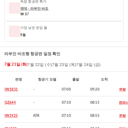
독점 항공편 특가
엔데 - 라부안 바조
₩ 87
가장 낮은 운임 월
8월
라부안 바조행 항공편 일정 확인
7월 22일 (수)
7월 23일 (목)
7월 24일 (금)
7월 21일 (화)
편명
항공기 모델
출발
도착
IW1831
-
07:00
09:20
쿠팡
QZ644
-
07:10
08:15
덴파
IW1925
ATR
07:10
08:55
쿠팡