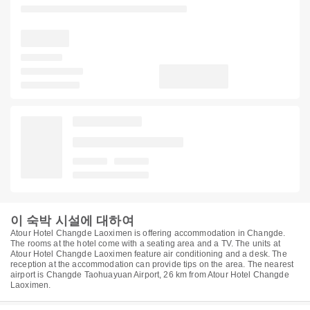
이 숙박 시설에 대하여
Atour Hotel Changde Laoximen is offering accommodation in Changde.
The rooms at the hotel come with a seating area and a TV. The units at
Atour Hotel Changde Laoximen feature air conditioning and a desk. The
reception at the accommodation can provide tips on the area. The nearest
airport is Changde Taohuayuan Airport, 26 km from Atour Hotel Changde
Laoximen.