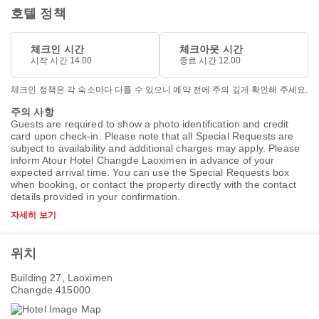
호텔 정책
체크인 시간
체크아웃 시간
시작 시간 14.00
종료 시간 12.00
체크인 정책은 각 숙소마다 다를 수 있으니 예약 전에 주의 깊게 확인해 주세요.
주의 사항
Guests are required to show a photo identification and credit
card upon check-in. Please note that all Special Requests are
subject to availability and additional charges may apply. Please
inform Atour Hotel Changde Laoximen in advance of your
expected arrival time. You can use the Special Requests box
when booking, or contact the property directly with the contact
details provided in your confirmation.
자세히 보기
위치
Building 27, Laoximen
Changde 415000