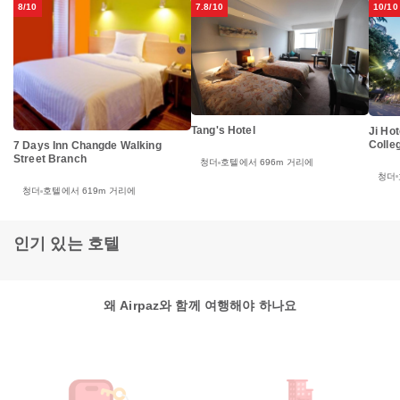
8/10
7.8/10
10/10
Tang's Hotel
Ji Ho
Colle
7 Days Inn Changde Walking
Street Branch
청더
호텔에서 696m 거리에
청더
청더
호텔에서 619m 거리에
인기 있는 호텔
왜 Airpaz와 함께 여행해야 하나요