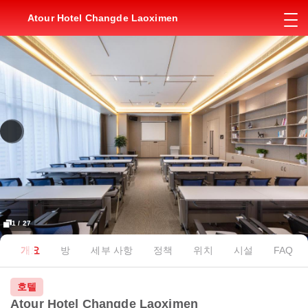
Atour Hotel Changde Laoximen
1 / 27
개요
방
세부 사항
정책
위치
시설
FAQ
호텔
Atour Hotel Changde Laoximen