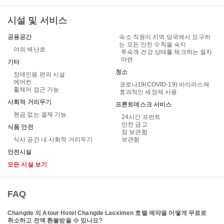
시설 및 서비스
공용공간
숙소 직원이 지역 당국에서 요구하
는 모든 안전 수칙을 숙지
야외 벽난로
투숙객 건강 상태를 체크하는 절차
마련
기타
청소
장애인용 편의 시설
에어컨
코로나19(COVID-19) 바이러스에
휠체어 접근 가능
효과적인 세정제 사용
사회적 거리두기
프론트데스크 서비스
현금 없는 결제 가능
24시간 프런트
안전 금고
식품 안전
짐 보관함
식사 공간 내 사회적 거리두기
보관함
안전시설
모든 시설 보기
FAQ
Changde 의 Atour Hotel Changde Laoximen 호텔 예약을 어떻게 무료로
취소하고 전액 환불받을 수 있나요?