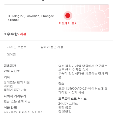
Building 27, Laoximen, Changde
415000
지도에서 보기
9 우수함
2 리뷰
24시간 프런트
휠체어 접근 가능
에어컨
공용공간
숙소 직원이 지역 당국에서 요구하는
모든 안전 수칙을 숙지
야외 벽난로
투숙객 건강 상태를 체크하는 절차 마
기타
련
장애인용 편의 시설
청소
에어컨
코로나19(COVID-19) 바이러스에 효
휠체어 접근 가능
과적인 세정제 사용
사회적 거리두기
프론트데스크 서비스
현금 없는 결제 가능
24시간 프런트
식품 안전
안전 금고
짐 보관함
식사 공간 내 사회적 거리두기