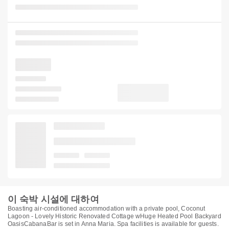
이 숙박 시설에 대하여
Boasting air-conditioned accommodation with a private pool, Coconut
Lagoon - Lovely Historic Renovated Cottage wHuge Heated Pool Backyard
OasisCabanaBar is set in Anna Maria. Spa facilities is available for guests.