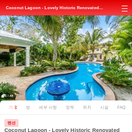
Coconut Lagoon - Lovely Historic Renovated
Cottage wHuge Heated Pool Backyard
OasisCabanaBar
1 / 48
개요
방
세부 사항
정책
위치
시설
FAQ
펜션
Coconut Lagoon - Lovely Historic Renovated