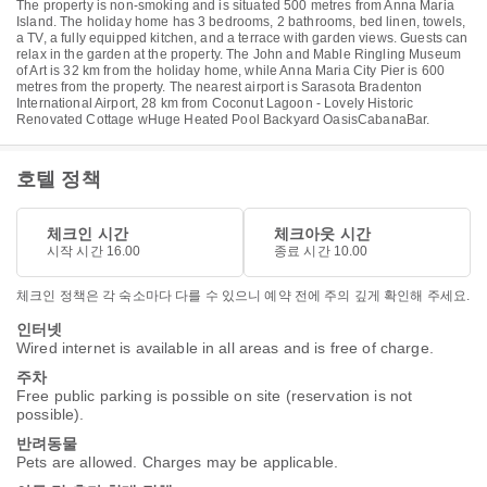
The property is non-smoking and is situated 500 metres from Anna Maria
Island. The holiday home has 3 bedrooms, 2 bathrooms, bed linen, towels,
a TV, a fully equipped kitchen, and a terrace with garden views. Guests can
relax in the garden at the property. The John and Mable Ringling Museum
of Art is 32 km from the holiday home, while Anna Maria City Pier is 600
metres from the property. The nearest airport is Sarasota Bradenton
International Airport, 28 km from Coconut Lagoon - Lovely Historic
Renovated Cottage wHuge Heated Pool Backyard OasisCabanaBar.
호텔 정책
체크인 시간
체크아웃 시간
시작 시간 16.00
종료 시간 10.00
체크인 정책은 각 숙소마다 다를 수 있으니 예약 전에 주의 깊게 확인해 주세요.
인터넷
Wired internet is available in all areas and is free of charge.
주차
Free public parking is possible on site (reservation is not
possible).
반려동물
Pets are allowed. Charges may be applicable.