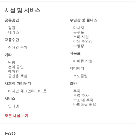
시설 및 서비스
공용공간
수영장 및 웰니스
정원
마사지
테라스
온수풀
스파 시설
교통수단
야외 수영장
수영장
장애인 주차
식음료
기타
바비큐 시설
난방
전역 금연
액티비티
에어컨
금연층 객실
스노클링
사회적 거리두기
일반
비대면 체크인/체크아웃
주차
무료 주차
서비스
숙소 내 주차
반려동물 허용
인터넷
모든 시설 보기
FAQ