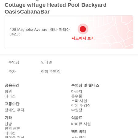
Cottage wHuge Heated Pool Backyard
OasisCabanaBar
406 Magnolia Avenue , 애나 마리아
34216
지도에서 보기
수영장
인터넷
주차
야외 수영장
공용공간
수영장 및 웰니스
정원
마사지
테라스
온수풀
스파 시설
교통수단
야외 수영장
장애인 주차
수영장
기타
식음료
난방
바비큐 시설
전역 금연
액티비티
에어컨
금연층 객실
스노클링