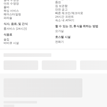
실내 수영장
환전
야외 수영장
짐 보관함
풀바
안전 금고
왁싱 서비스
빠른 체크인/체크아웃
헤어스타일링
24시간 프런트
파라솔
숙소 내 ATM기
식사, 음료, 및 간식
할 수 있는 것, 휴식을 취하는 방법
룸서비스 [24시간]
요가실
식음료
호스텔 시설
술집
전화기
바비큐 시설