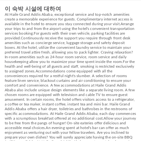
이 숙박 시설에 대하여
At Haile Grand Addis Ababa, exceptional service and top-notch amenities
create a memorable experience for guests. Complimentary internet access is
available in the hotel to ensure you stay connected during your visit.Arrange
your trips to and from the airport using the hotel's convenient transportation
services booking.For guests with their own vehicle, parking facilities are
provided.Continuously receive the support you require through front desk
amenities such as concierge service, luggage storage and safety deposit
boxes. At the hotel, utilize the convenient laundry service to maintain your
preferred travel attire fresh, allowing you to pack lighter. Craving relaxation?
In-room amenities such as 24-hour room service, room service and daily
housekeeping allow you to maximize your time spent inside the room.For the
health and well-being of all guests and staff, smoking is restricted exclusively
to assigned zones.Accommodations come equipped with all the
conveniences required for a restful night's slumber. A selection of rooms
feature linen service, blackout curtains and air conditioning to ensure your
comfort and convenience. A few accommodations at Haile Grand Addis
Ababa also include unique design elements like a separate living room. A few
chosen rooms are equipped with television and cable TV to ensure guest
amusement. In certain rooms, the hotel offers visitors access to a refrigerator,
a coffee or tea maker, instant coffee, instant tea and mini bar. Haile Grand
Addis Ababa offers a hair dryer, toiletries and bathrobes in the restrooms of
specific accommodations. At Haile Grand Addis Ababa, each day commences
with a scrumptious breakfast offered at no additional cost.Allow your journey
to be free from the pangs of hunger! On-site eateries offer delicious and
accessible meal choices.An evening spent at hotel's bar can offer as much
enjoyment as venturing out with your fellow travelers. Are you inclined to
prepare your own dishes? You will surely appreciate having the on-site BBQ