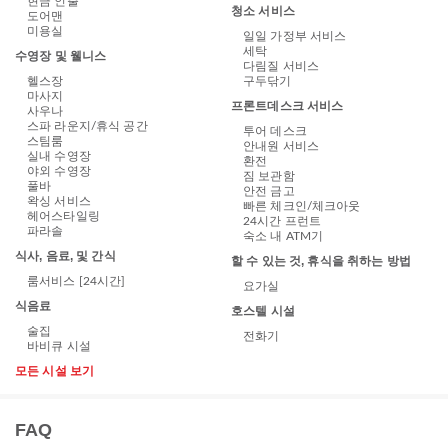
현금 인출
청소 서비스
도어맨
미용실
일일 가정부 서비스
세탁
수영장 및 웰니스
다림질 서비스
헬스장
구두닦기
마사지
프론트데스크 서비스
사우나
스파 라운지/휴식 공간
투어 데스크
스팀룸
안내원 서비스
실내 수영장
환전
야외 수영장
짐 보관함
풀바
안전 금고
왁싱 서비스
빠른 체크인/체크아웃
헤어스타일링
24시간 프런트
파라솔
숙소 내 ATM기
식사, 음료, 및 간식
할 수 있는 것, 휴식을 취하는 방법
룸서비스 [24시간]
요가실
식음료
호스텔 시설
술집
전화기
바비큐 시설
모든 시설 보기
FAQ