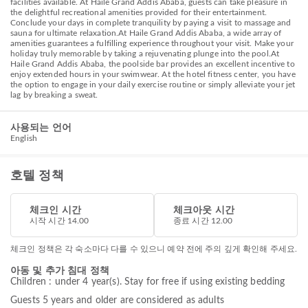
facilities available. At Haile Grand Addis Ababa, guests can take pleasure in
the delightful recreational amenities provided for their entertainment.
Conclude your days in complete tranquility by paying a visit to massage and
sauna for ultimate relaxation.At Haile Grand Addis Ababa, a wide array of
amenities guarantees a fulfilling experience throughout your visit. Make your
holiday truly memorable by taking a rejuvenating plunge into the pool.At
Haile Grand Addis Ababa, the poolside bar provides an excellent incentive to
enjoy extended hours in your swimwear. At the hotel fitness center, you have
the option to engage in your daily exercise routine or simply alleviate your jet
lag by breaking a sweat.
사용되는 언어
English
호텔 정책
체크인 시간
체크아웃 시간
시작 시간 14.00
종료 시간 12.00
체크인 정책은 각 숙소마다 다를 수 있으니 예약 전에 주의 깊게 확인해 주세요.
아동 및 추가 침대 정책
Children : under 4 year(s). Stay for free if using existing bedding
Guests 5 years and older are considered as adults