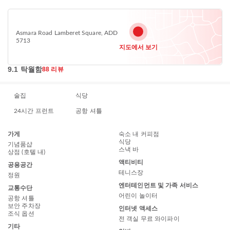
Asmara Road Lamberet Square, ADD
5713
지도에서 보기
9.1 탁월함
88 리뷰
술집
식당
24시간 프런트
공항 셔틀
가게
숙소 내 커피점
식당
기념품샵
스낵 바
상점 (호텔 내)
액티비티
공용공간
테니스장
정원
엔터테인먼트 및 가족 서비스
교통수단
어린이 놀이터
공항 셔틀
보안 주차장
인터넷 액세스
조식 옵션
전 객실 무료 와이파이
기타