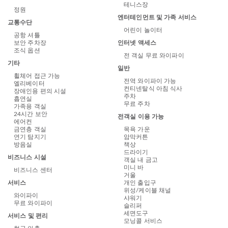
테니스장
정원
엔터테인먼트 및 가족 서비스
교통수단
어린이 놀이터
공항 셔틀
인터넷 액세스
보안 주차장
조식 옵션
전 객실 무료 와이파이
기타
일반
휠체어 접근 가능
전역 와이파이 가능
엘리베이터
컨티넨탈식 아침 식사
장애인용 편의 시설
주차
흡연실
무료 주차
가족용 객실
24시간 보안
전객실 이용 가능
에어컨
금연층 객실
목욕 가운
연기 탐지기
암막커튼
방음실
책상
드라이기
비즈니스 시설
객실 내 금고
미니 바
비즈니스 센터
거울
서비스
개인 출입구
위성/케이블 채널
와이파이
샤워기
무료 와이파이
슬리퍼
세면도구
서비스 및 편리
모닝콜 서비스