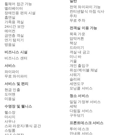
일반
휠체어 접근 가능
전역 와이파이 가능
엘리베이터
컨티넨탈식 아침 식사
장애인용 편의 시설
주차
흡연실
무료 주차
가족용 객실
24시간 보안
전객실 이용 가능
에어컨
목욕 가운
금연층 객실
암막커튼
연기 탐지기
책상
방음실
드라이기
비즈니스 시설
객실 내 금고
미니 바
비즈니스 센터
거울
서비스
개인 출입구
위성/케이블 채널
와이파이
샤워기
무료 와이파이
슬리퍼
서비스 및 편리
세면도구
모닝콜 서비스
현금 인출
도어맨
청소 서비스
미용실
일일 가정부 서비스
수영장 및 웰니스
세탁
다림질 서비스
헬스장
구두닦기
마사지
사우나
프론트데스크 서비스
스파 라운지/휴식 공간
투어 데스크
스팀룸
안내원 서비스