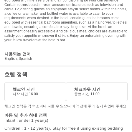
equipped with linen service and air conditioning for your convenience.
Certain rooms boast in-room amusement features such as television and
cable TV, offering guests an enjoyable stay.In select rooms within the hotel,
a coffee or tea maker and bottled water is available to cater to your
requirements when desired.In the hotel, certain guest bathrooms come
equipped with essential bathroom amenities, such as a hair dryer, toiletries
and towels, ensuring a comfortable stay for guests. At the hotel, an
assortment of easily accessible and delicious meal choices are available to
satisfy your appetite whenever it strikes.Enjoy an entertaining evening with
your fellow travelers at the hotel's bar.
사용되는 언어
English, Spanish
호텔 정책
체크인 시간
체크아웃 시간
시작 시간 16.00
종료 시간 11.00
체크인 정책은 각 숙소마다 다를 수 있으니 예약 전에 주의 깊게 확인해 주세요.
아동 및 추가 침대 정책
Infant : under 1 year(s)
Children : 1 - 12 year(s). Stay for free if using existing bedding