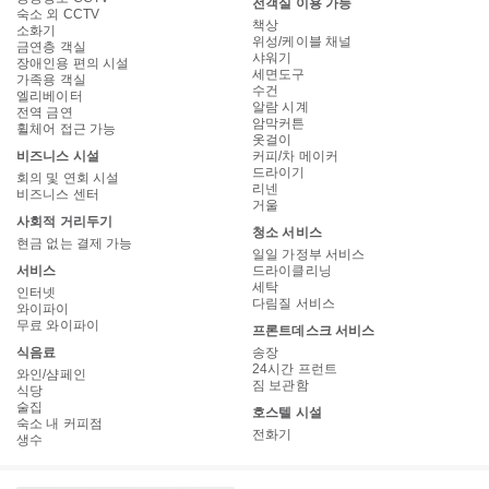
전객실 이용 가능
숙소 외 CCTV
책상
소화기
위성/케이블 채널
금연층 객실
샤워기
장애인용 편의 시설
세면도구
가족용 객실
수건
엘리베이터
알람 시계
전역 금연
암막커튼
휠체어 접근 가능
옷걸이
비즈니스 시설
커피/차 메이커
드라이기
회의 및 연회 시설
리넨
비즈니스 센터
거울
사회적 거리두기
청소 서비스
현금 없는 결제 가능
일일 가정부 서비스
서비스
드라이클리닝
세탁
인터넷
다림질 서비스
와이파이
무료 와이파이
프론트데스크 서비스
식음료
송장
24시간 프런트
와인/샴페인
짐 보관함
식당
술집
호스텔 시설
숙소 내 커피점
전화기
생수