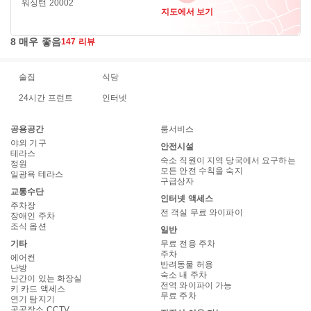
워싱턴 20002
지도에서 보기
8 매우 좋음
147 리뷰
술집
식당
24시간 프런트
인터넷
공용공간
룸서비스
야외 기구
안전시설
테라스
숙소 직원이 지역 당국에서 요구하는
정원
모든 안전 수칙을 숙지
일광욕 테라스
구급상자
교통수단
인터넷 액세스
주차장
전 객실 무료 와이파이
장애인 주차
조식 옵션
일반
기타
무료 전용 주차
주차
에어컨
반려동물 허용
난방
숙소 내 주차
난간이 있는 화장실
전역 와이파이 가능
키 카드 액세스
무료 주차
연기 탐지기
공공장소 CCTV