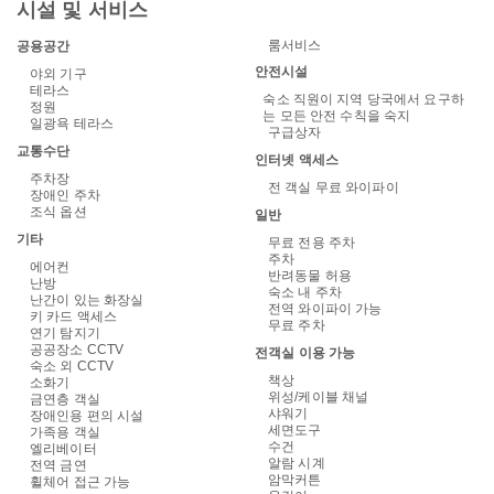
시설 및 서비스
룸서비스
공용공간
안전시설
야외 기구
테라스
숙소 직원이 지역 당국에서 요구하
정원
는 모든 안전 수칙을 숙지
일광욕 테라스
구급상자
교통수단
인터넷 액세스
주차장
전 객실 무료 와이파이
장애인 주차
조식 옵션
일반
기타
무료 전용 주차
주차
에어컨
반려동물 허용
난방
숙소 내 주차
난간이 있는 화장실
전역 와이파이 가능
키 카드 액세스
무료 주차
연기 탐지기
공공장소 CCTV
전객실 이용 가능
숙소 외 CCTV
책상
소화기
위성/케이블 채널
금연층 객실
샤워기
장애인용 편의 시설
세면도구
가족용 객실
수건
엘리베이터
알람 시계
전역 금연
암막커튼
휠체어 접근 가능