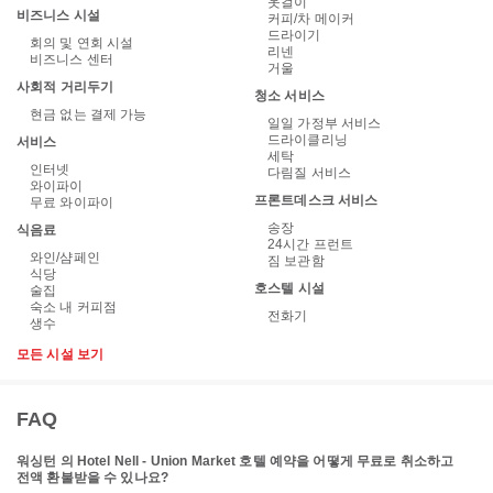
옷걸이
비즈니스 시설
커피/차 메이커
드라이기
회의 및 연회 시설
리넨
비즈니스 센터
거울
사회적 거리두기
청소 서비스
현금 없는 결제 가능
일일 가정부 서비스
드라이클리닝
서비스
세탁
인터넷
다림질 서비스
와이파이
프론트데스크 서비스
무료 와이파이
송장
식음료
24시간 프런트
와인/샴페인
짐 보관함
식당
호스텔 시설
술집
숙소 내 커피점
전화기
생수
모든 시설 보기
FAQ
워싱턴 의 Hotel Nell - Union Market 호텔 예약을 어떻게 무료로 취소하고
전액 환불받을 수 있나요?