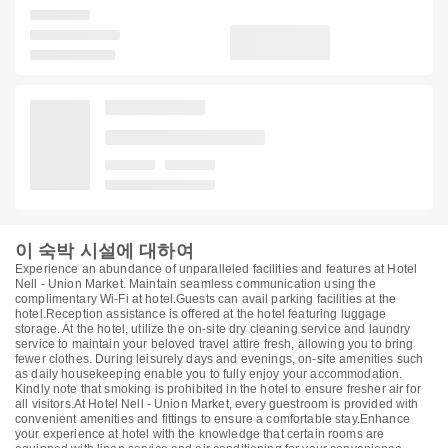
이 숙박 시설에 대하여
Experience an abundance of unparalleled facilities and features at Hotel
Nell - Union Market. Maintain seamless communication using the
complimentary Wi-Fi at hotel.Guests can avail parking facilities at the
hotel.Reception assistance is offered at the hotel featuring luggage
storage. At the hotel, utilize the on-site dry cleaning service and laundry
service to maintain your beloved travel attire fresh, allowing you to bring
fewer clothes. During leisurely days and evenings, on-site amenities such
as daily housekeeping enable you to fully enjoy your accommodation.
Kindly note that smoking is prohibited in the hotel to ensure fresher air for
all visitors.At Hotel Nell - Union Market, every guestroom is provided with
convenient amenities and fittings to ensure a comfortable stay.Enhance
your experience at hotel with the knowledge that certain rooms are